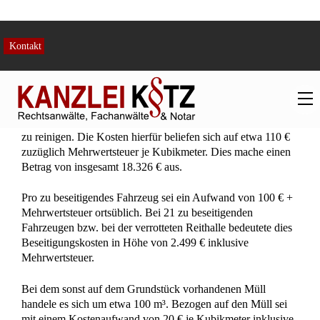
gesetzt werden. Die Kosten für den Abriss des massiven
Wohngebäudes und der Holzscheune beliefen sich
ausweislich eines Abbruchkalkulators auf insgesamt 32.633
€. Bezogen auf diese Schäden schütze der
Nacherbenvermerk erkennbar nicht.
Das von den Autowracks verseuchte Erdreich, das gereinigt
werden müsse, umfasse etwa 70 m² mit einer Tiefe von etwa
2 m. Somit seien etwa 140 m³ Erdreich dekontaminiert und
zu reinigen. Die Kosten hierfür beliefen sich auf etwa 110 €
zuzüglich Mehrwertsteuer je Kubikmeter. Dies mache einen
Betrag von insgesamt 18.326 € aus.
Pro zu beseitigendes Fahrzeug sei ein Aufwand von 100 € +
Mehrwertsteuer ortsüblich. Bei 21 zu beseitigenden
Fahrzeugen bzw. bei der verrotteten Reithalle bedeutete dies
Beseitigungskosten in Höhe von 2.499 € inklusive
Mehrwertsteuer.
Bei dem sonst auf dem Grundstück vorhandenen Müll
handele es sich um etwa 100 m³. Bezogen auf den Müll sei
mit einem Kostenaufwand von 20 € je Kubikmeter inklusive