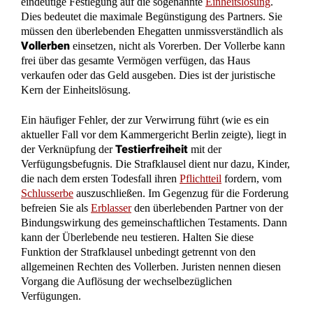
verkaufen oder das Geld ausgeben. Dies ist der juristische
Kern der Einheitslösung.
Ein häufiger Fehler, der zur Verwirrung führt (wie es ein
aktueller Fall vor dem Kammergericht Berlin zeigte), liegt in
Testierfreiheit
der Verknüpfung der
mit der
Verfügungsbefugnis. Die Strafklausel dient nur dazu, Kinder,
die nach dem ersten Todesfall ihren
Pflichtteil
fordern, vom
Schlusserbe
auszuschließen. Im Gegenzug für die Forderung
befreien Sie als
Erblasser
den überlebenden Partner von der
Bindungswirkung des gemeinschaftlichen Testaments. Dann
kann der Überlebende neu testieren. Halten Sie diese
Funktion der Strafklausel unbedingt getrennt von den
allgemeinen Rechten des Vollerben. Juristen nennen diesen
Vorgang die Auflösung der wechselbezüglichen
Verfügungen.
Stellen Sie sich Ihr
Testament
als eine Betriebsanleitung vor.
Die Einheitslösung ist das Modell „Freie Fahrt“. Die im
Berliner Fall diskutierte, paradoxe Klausel lautete sinngemäß:
„Sie dürfen fahren, aber nur, wenn Sie vorher aussteigen.“
Solche sich widersprechenden Anweisungen machen das