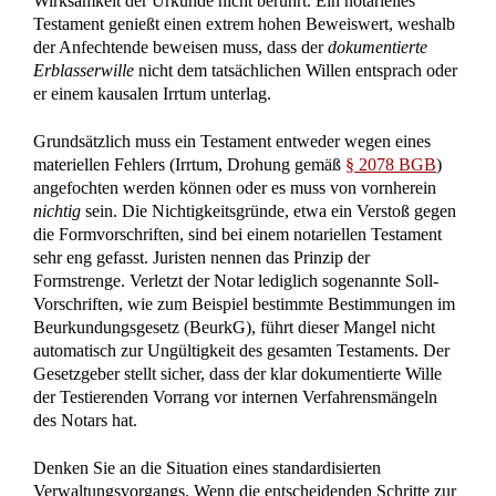
Grundsätzlich muss ein Testament entweder wegen eines
materiellen Fehlers (Irrtum, Drohung gemäß
§ 2078 BGB
)
angefochten werden können oder es muss von vornherein
nichtig
sein. Die Nichtigkeitsgründe, etwa ein Verstoß gegen
die Formvorschriften, sind bei einem notariellen Testament
sehr eng gefasst. Juristen nennen das Prinzip der
Formstrenge. Verletzt der Notar lediglich sogenannte Soll-
Vorschriften, wie zum Beispiel bestimmte Bestimmungen im
Beurkundungsgesetz (BeurkG), führt dieser Mangel nicht
automatisch zur Ungültigkeit des gesamten Testaments. Der
Gesetzgeber stellt sicher, dass der klar dokumentierte Wille
der Testierenden Vorrang vor internen Verfahrensmängeln
des Notars hat.
Denken Sie an die Situation eines standardisierten
Verwaltungsvorgangs. Wenn die entscheidenden Schritte zur
Willenserklärung ordnungsgemäß durchgeführt wurden, wird
das Ergebnis nicht zunichtegemacht, nur weil ein Bearbeiter
eine interne Checkliste nicht vollständig abgehakt hat.
Entscheidend ist, dass die zentrale materielle Anforderung –
der Wunsch, den überlebenden Partner als Alleinerben