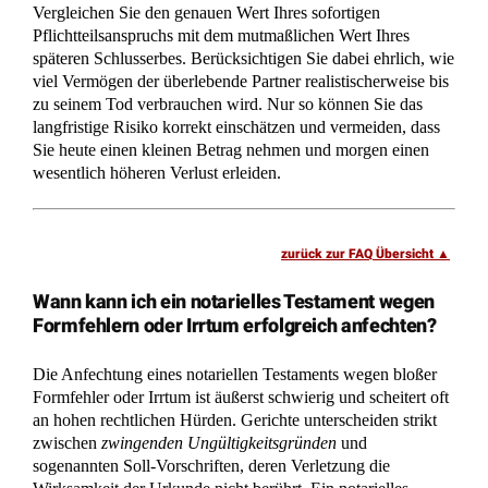
langfristige Risiko korrekt einschätzen und vermeiden, dass
Sie heute einen kleinen Betrag nehmen und morgen einen
wesentlich höheren Verlust erleiden.
zurück zur FAQ Übersicht
Wann kann ich ein notarielles Testament wegen
Formfehlern oder Irrtum erfolgreich anfechten?
Die Anfechtung eines notariellen Testaments wegen bloßer
Formfehler oder Irrtum ist äußerst schwierig und scheitert oft
an hohen rechtlichen Hürden. Gerichte unterscheiden strikt
zwischen
zwingenden Ungültigkeitsgründen
und
sogenannten Soll-Vorschriften, deren Verletzung die
Wirksamkeit der Urkunde nicht berührt. Ein notarielles
Testament genießt einen extrem hohen Beweiswert, weshalb
der Anfechtende beweisen muss, dass der
dokumentierte
Erblasserwille
nicht dem tatsächlichen Willen entsprach oder
er einem kausalen Irrtum unterlag.