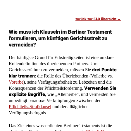
Wie muss ich Klauseln im Berliner Testament
formulieren, um künftigen Gerichtsstreit zu
vermeiden?
Der häufigste Grund für Erbstreitigkeiten ist eine unklare
Rollendefinition des überlebenden Partners. Um
drei Punkte
Gerichtsverfahren zu vermeiden, müssen Sie
klar trennen
: die Rolle des Überlebenden (Vollerbe vs.
Vorerbe
), seine Verfügungsfreiheit zu Lebzeiten und die
Verwenden Sie
Konsequenzen der Pflichtteilsforderung.
explizite Begriffe
, wie „Alleinerbe“, und vermeiden Sie
unbedingt paradoxe Verknüpfungen zwischen der
Pflichtteils-Strafklausel
und der alltäglichen
Verfügungsbefugnis.
Das Ziel eines wasserdichten Berliner Testaments ist die
eindeutige Festlegung auf die sogenannte
Einheitslösung
.
Dies bedeutet die maximale Begünstigung des Partners. Sie
müssen den überlebenden Ehegatten unmissverständlich als
Vollerben
einsetzen, nicht als Vorerben. Der Vollerbe kann
frei über das gesamte Vermögen verfügen, das Haus