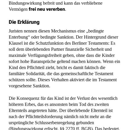
Juristen nennen diesen Mechanismus eine „bedingte
Enterbung“ oder bedingte Sanktion. Der Hintergrund dieser
Klausel ist die Schutzfunktion des Berliner Testaments: Es
soll dem überlebenden Partner finanzielle Sicherheit und
maximale Verfügungsfreiheit geben, ohne dass die Kinder
sofort hohe Baransprüche geltend machen können. Wenn ein
Kind den Pflichtteil zieht, bricht es damit faktisch die
familiäre Solidarität, die das gemeinschaftliche Testament
schützen sollte. Dieses Verhalten aktiviert die im Testament
vorgesehene Sanktion.
Die Konsequenz für das Kind ist der Verlust des wesentlich
höheren Erbes, das es ansonsten beim Tod des zweiten
Elternteils angetreten hätte. Der überlebende Elternteil ist
nach der Pflichtteilsforderung nämlich nicht mehr an die
ursprüngliche Schlusserbenregelung gebunden
(Bindungswirkung erlischt, §§ 2270 ff. BGB). Das bedeutet,
der Überlebende kann nun ein komplett neues Testament
aufsetzen. Im schlimmsten Fall kann das Kind, das den
Pflichtteil gezogen hat, beim zweiten Erbfall vollständig leer
ausgehen, weil der Alleinerbe das Restvermögen an andere
Personen vererbt.