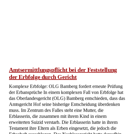
Erbscheinausstellung auf Antrag des
Gläubigers eines Erben
Oberlandesgericht Brandenburg – Az.: 3 W 55/23 –
Beschluss vom 19.06.2023 1. Die Beschwerde der
Beschwerdeführerin gegen den Beschluss des Amtsgerichts
Oranienburg vom 19.05.2023, Az. 52 VI 843/21, wird
zurückgewiesen. 2. Die Beschwerdeführerin trägt die Kosten
des Beschwerdeverfahrens. 3. Beschwerdewert: 5.000 €
Gründe I. Die Antragstellerin begehrt einen Erbschein, der
vier Enkel des Erblassers als deren gesetzliche Erben
ausweisen soll und beruft sich darauf, dass er gegen zwei der
Enkel Vollstreckungsbescheide erwirkt hat, die
Mietzahlungen für die […]
jetzt lesen