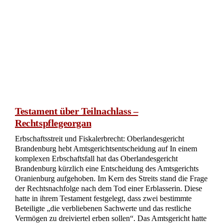
Begründungserfordernis bei Widerruf einer
Schenkung wegen groben Undanks
Erblasserin, Testierfähigkeit und Zwischenfeststellungsklage:
Ein komplexer Fall um Erbschaft und Willensbildung Der
Fall dreht sich um eine Erblasserin, die nach ihrer Entlassung
aus dem Krankenhaus verschiedene rechtliche Dokumente
unterzeichnet hat. Die Kernfrage des Falles betrifft die
Testierfähigkeit der Erblasserin und die Gültigkeit der von ihr
abgegebenen Erklärungen. Der Beklagte, der von den
Erklärungen der Erblasserin profitieren würde, steht im
Verdacht, die Situation ausgenutzt zu haben. Zudem wird die
Zulässigkeit einer Zwischenfeststellungsklage diskutiert, die
die Klägerinnen […]
jetzt lesen