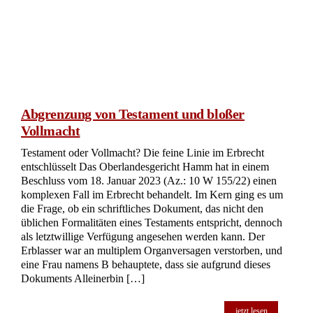
Erblassers
Testierwillen und Parkinson: Ein ungewöhnliches Testament
auf der Rückseite eines Speiseplans In einem
bemerkenswerten Fall hat das Kammergericht Berlin (KG
Berlin, Az.: 6 W 48/22) am 9. Mai 2023 entschieden, dass
die Wahl eines unüblichen Schriftträgers, in diesem Fall die
Rückseite eines Ausdrucks eines Speiseplans eines Cafés,
nicht ausschlaggebend für die Gültigkeit eines Testaments ist.
Der Fall wirft interessante Fragen zur Testierfähigkeit und zur
Wahl des Schriftträgers auf, insbesondere im Kontext einer
Parkinson-Erkrankung des Erblassers. […]
jetzt lesen