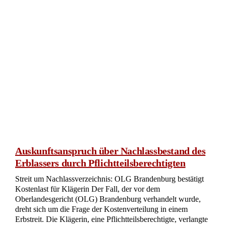
Erbeinsetzung der Enkelkinder in
gemeinschaftlichem Testament
Testament und Erbschaft: OLG Hamm klärt strittige
Erbquoten bei ungeborenen Enkeln Das Oberlandesgericht
(OLG) Hamm hat in einem Beschluss vom 12. Dezember
2019 eine wichtige Entscheidung in einer komplexen
Erbschaftsangelegenheit getroffen. Im Kern ging es um die
Auslegung eines gemeinschaftlichen Testaments und die
Frage, ob ungeborene Enkelkinder bei der Erbverteilung
berücksichtigt werden sollten oder nicht. Die Beteiligten zu
2.) und 3.), Enkel des Erblassers, hatten Beschwerde gegen
einen Beschluss des Amtsgerichts Minden eingelegt, der ihre
[…]