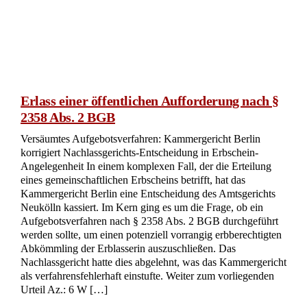
Testamentsauslegung – Ernennung eines
Ersatztestamentsvollstreckers durch
Nachlassgericht
Ersatztestamentsvollstrecker: OLG Köln klärt die Grenzen
der gerichtlichen Ernennung Das Oberlandesgericht (OLG)
Köln hatte sich mit einem komplexen Erbschaftsfall zu
befassen, in dem die Ernennung eines
Ersatztestamentsvollstreckers im Mittelpunkt stand. Die
Erblasserin hatte in ihrem Testament ihren Halbbruder und
ihren Cousin als Erben eingesetzt und eine
Testamentsvollstreckung angeordnet. Der ursprünglich
benannte Testamentsvollstrecker nahm das Amt nicht an, und
sein Sohn, der als Ersatz vorgesehen war, legte das Amt
später nieder. Einige Jahre später beantragte die […]
jetzt lesen