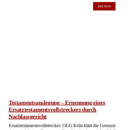
Testament – Wann liegt Testierunfähigkeit
vor?
Testamentarische Echtheit und Testierfähigkeit: Ein Blick auf
den Fall des OLG Köln Das Oberlandesgericht (OLG) Köln
hatte sich mit einem komplexen erbrechtlichen Fall zu
befassen, in dem es um die Echtheit eines Testaments und die
Testierfähigkeit des Erblassers ging. Weiter zum vorliegenden
Urteil Az.: 2 Wx 13/20 >>> Streit um die Echtheit des
Testaments Herr A, der Erblasser, verstarb im Jahr 2017. Ein
handgeschriebenes Testament aus dem Jahr 2010 setzte seine
Nichte als Alleinerbin ein […]