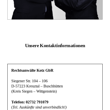
Montags bis Donnerstags
von 8-18 Uhr
Freitags
von 8-16 Uhr
Individuelle Terminvereinbarung:
Mo-Do nach 18 Uhr und Samstags möglich.
Wir richten uns flexibel an die Bedürfnisse unserer
Mandanten.