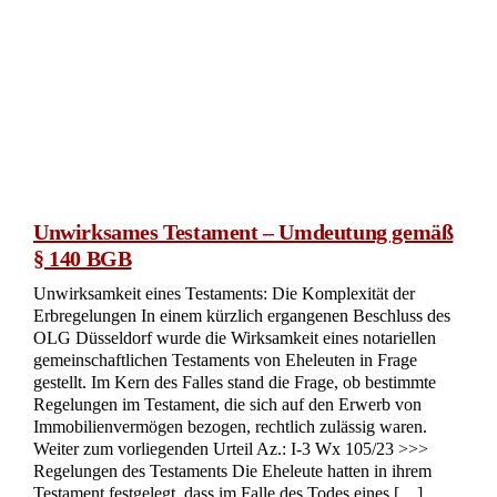
Testamentsauslegung im Hinblick auf
mögliche Enterbung
Testamentsinterpretation: Die Frage der Enterbung und
gesetzlichen Erbfolge Das Oberlandesgericht München hatte
sich mit einem komplexen Fall der Testamentsauslegung zu
befassen, bei dem es um die Frage ging, ob eine mögliche
Enterbung vorlag oder ob die gesetzliche Erbfolge greift.
Weiter zum vorliegenden Urteil Az.: 31 Wx 231/17 und 31
Wx 502/19 >>> Die Kernproblematik Im Zentrum des Falles
stand die Auslegung eines Testaments, in dem nicht klar
definiert war, ob der Erblasser bestimmte Personen als […]
jetzt lesen
«
‹
16
17
18
19
20
21
22
23
24
25
26
27
28
29
30
31
32
33
34
35
›
»