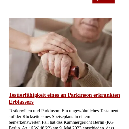
Europäisches Nachlasszeugnis – Nachweis der
Erbfolge – beglaubigte Abschrift
Europäische Nachlasszeugnisse und Grundbuchamt: Ein
Berliner Beschluss klärt die Formalien Die jüngste
Entscheidung des Kammergerichts Berlin (Az.: 1 W 2/23)
vom 3. Juli 2023 befasst sich mit der Frage, wie der
Nachweis der Erbfolge gegenüber dem Grundbuchamt
erbracht werden kann. Im Kern ging es darum, ob die
formellen Anforderungen an eine beglaubigte Abschrift eines
Europäischen Nachlasszeugnisses, die für die Berichtigung
des Grundbuchs vorgelegt wurde, ausreichend sind oder
nicht. Das Grundbuchamt hatte die Form der eingereichten
[…]