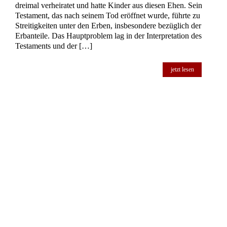
Abgrenzung von Testament und bloßer
Vollmacht
Testament oder Vollmacht? Die feine Linie im Erbrecht
entschlüsselt Das Oberlandesgericht Hamm hat in einem
Beschluss vom 18. Januar 2023 (Az.: 10 W 155/22) einen
komplexen Fall im Erbrecht behandelt. Im Kern ging es um
die Frage, ob ein schriftliches Dokument, das nicht den
üblichen Formalitäten eines Testaments entspricht, dennoch