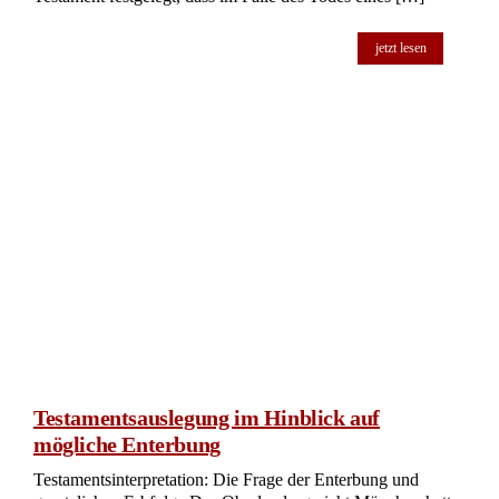
Unsere Hilfe im Erbrecht
Wir sind Ihr Ansprechpartner in Sachen Erbrecht.
Vom rechtssicheren Testament über den
Pflichtteilsanspruch bis hin zur Erbausschlagung.
02732 - 791079
Kontakt