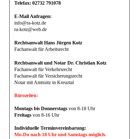
Kontaktformular
Termin vereinbaren
Impressum
Datenschutz
Mandantenhinweise nach DSGVO
Mandantenhinweise Notariat
Widerrufsbelehrung
Online Mandatsbedingungen
© 2025
Rechtsanwälte Kotz GbR – Erbrecht Siegen
– Alle
Rechte vorbehalten.