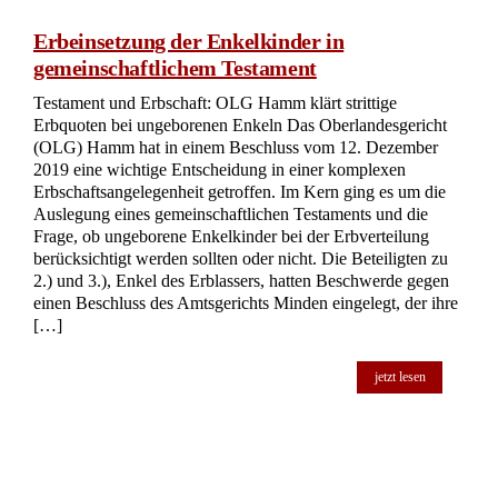
Brandenburg kürzlich eine Entscheidung des Amtsgerichts
Oranienburg aufgehoben. Im Kern des Streits stand die Frage
der Rechtsnachfolge nach dem Tod einer Erblasserin. Diese
hatte in ihrem Testament festgelegt, dass zwei bestimmte
Beteiligte „die verbliebenen Sachwerte und das restliche
Vermögen zu dreiviertel erben sollen“. Das Amtsgericht hatte
daraufhin einen Teilerbschein ausgestellt, der die Beteiligten
als Erben zu je 3/8 auswies. Später […]
jetzt lesen