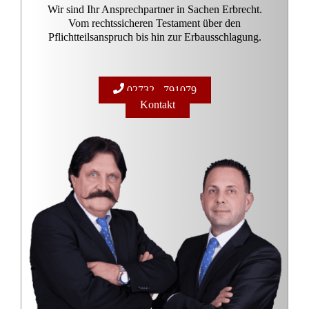
D-57223 Kreuztal – Buschhütten
(Kreis Siegen – Wittgenstein)
Telefon: 02732 791079
(
Tel. Auskünfte sind unverbindlich!)
Telefax: 02732 791078
E-Mail Anfragen:
info@ra-kotz.de
ra-kotz@web.de
Rechtsanwalt Hans Jürgen Kotz
Fachanwalt für Arbeitsrecht
Rechtsanwalt und Notar Dr. Christian Kotz
Fachanwalt für Verkehrsrecht
Fachanwalt für Versicherungsrecht
Notar mit Amtssitz in Kreuztal
Bürozeiten: