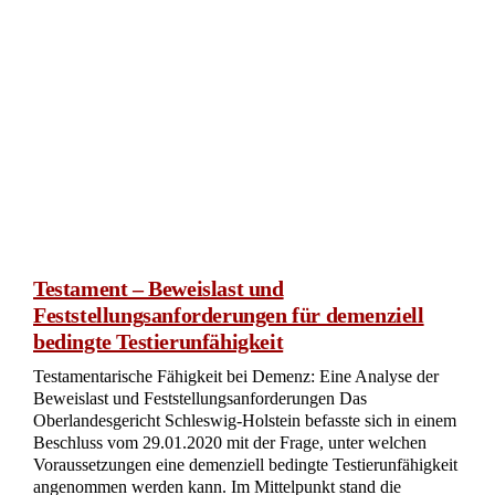
Testamentsauslegung mit einer Organisation
als Alleinerben
Testamentsinterpretation: Stiftung als Alleinerbin und die
Bedeutung des Erblasserwillens Das Oberlandesgericht
Hamburg befasste sich in einem Beschluss vom 05.02.2020
mit der Auslegung eines Testaments, in dem eine
Organisation als Alleinerbin benannt wurde. Im Kern ging es
um die Frage, welche Organisation tatsächlich als Erbin
gemeint war und wie der Wille der Erblasserin zu
interpretieren ist. Weiter zum vorliegenden Urteil Az.: 2 W
2/20 >>> Namensänderung und Stiftungszweck Im Jahr
2010 änderte die „Stiftung-Tierpark-H…“ ihren Namen […]
jetzt lesen