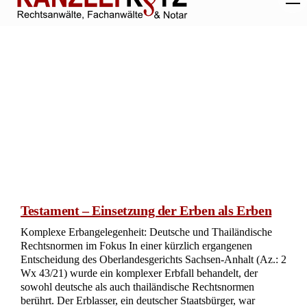
Vertragserben beeinträchtigende Schenkungen
Erbverträge und Schenkungen: Ein Balanceakt zwischen
lebzeitigen Interessen und vertraglichen Bindungen Das
Oberlandesgericht Hamm hat am 09.03.2023 ein Urteil
gefällt, das sich mit der komplexen Thematik von
Schenkungen in der Nähe von Erbverträgen befasst. Im Kern
ging es um die Frage, ob eine Schenkung, die ein Erblasser
zu Lebzeiten tätigt, als rechtsmissbräuchlich einzustufen ist,
wenn dadurch die Rechte eines Vertragserben beeinträchtigt
werden könnten. Die Beklagte hatte von dem Erblasser
diverse Zuwendungen erhalten, darunter einen PKW […]
jetzt lesen