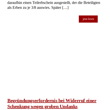
Erlass einer öffentlichen Aufforderung nach §
2358 Abs. 2 BGB
Versäumtes Aufgebotsverfahren: Kammergericht Berlin
korrigiert Nachlassgerichts-Entscheidung in Erbschein-
Angelegenheit In einem komplexen Fall, der die Erteilung
eines gemeinschaftlichen Erbscheins betrifft, hat das
Kammergericht Berlin eine Entscheidung des Amtsgerichts
Neukölln kassiert. Im Kern ging es um die Frage, ob ein
Aufgebotsverfahren nach § 2358 Abs. 2 BGB durchgeführt