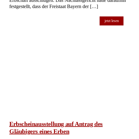
Erbscheineinziehung bei Ersatzerbenregelung
Erbschaftsstreit: Oberlandesgericht Brandenburg klärt
Rechtslage bei Schlusserben und Ersatzerben In einem
komplexen Erbschaftsfall hat das Oberlandesgericht
Brandenburg kürzlich eine Entscheidung getroffen, die für
viele Erblasser und potenzielle Erben von Bedeutung sein
könnte. Im Kern ging es um die Frage, ob ein Enkelkind als
Ersatzerbe in die Erbfolge eintreten kann, wenn der
ursprünglich im Testament benannte Schlusserbe bereits
verstorben ist. Der Beschwerdeführer, ein Sohn der