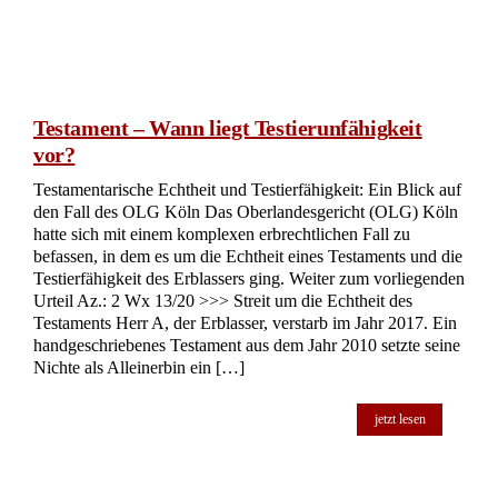
Testamentarische Fähigkeit bei Demenz: Eine Analyse der
Beweislast und Feststellungsanforderungen Das
Oberlandesgericht Schleswig-Holstein befasste sich in einem
Beschluss vom 29.01.2020 mit der Frage, unter welchen
Voraussetzungen eine demenziell bedingte Testierunfähigkeit
angenommen werden kann. Im Mittelpunkt stand die
Erblasserin, die in einem kritischen gesundheitlichen Zustand
ins Städtische Krankenhaus Kiel eingeliefert wurde. Dort
wurde bei ihr eine Demenzdiagnostik durchgeführt. Weiter
zum vorliegenden Urteil Az.: 3 Wx 33/19 >>> Diagnose und
Symptome der Erblasserin Die Erblasserin zeigte während
[…]
jetzt lesen