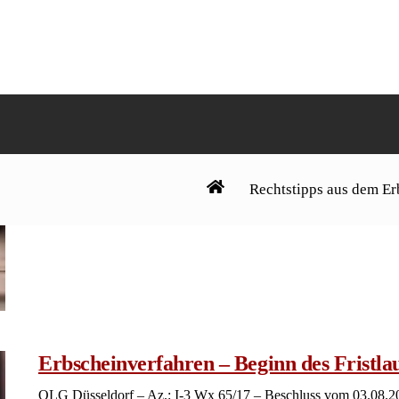
Gemeinschaftliches Testament – einseiti
Vertragspartner
OLG Stuttgart – Az.: 8 W 241/17 – Beschluss vom 27.12.2018 1
den Beschluss des Notariats Dischingen vom 27.04.2017, Az. 
Beschwerdeführer tragen die Gerichtskosten des Beschwerdeverf
Beteiligten zu 3) im Beschwerdeverfahren als Gesamtschuldner.
erstattet. 3. Den Beteiligten wird aufgegeben, bis 08.01.2019
Geschäftswert […]
«
‹
23
24
25
26
27
28