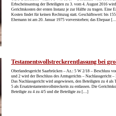
lfe im Erbrecht
 Erbrecht. Vom rechtssicheren Testament über den
 bis hin zur Erbausschlagung.
732 - 791079
Kontakt