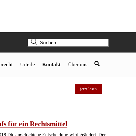
jetzt lesen
ge Abänderung zu Lebzeiten beider
. Die Beschwerden der Beteiligten zu 1) und 2) gegen
NG 17/2016, werden zurückgewiesen. 2. Die
ahrens und die außergerichtlichen Kosten der
 Im Übrigen werden außergerichtliche Kosten nicht
 Angaben zum Nachlasswert zu machen, damit der
jetzt lesen
29
30
31
32
33
34
35
36
37
38
39
40
41
42
›
»