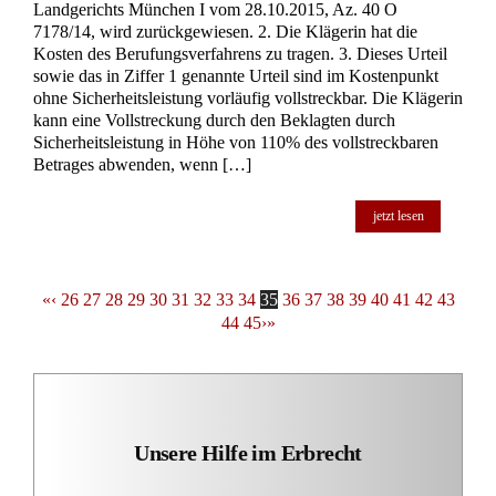
Landgerichts München I vom 28.10.2015, Az. 40 O
7178/14, wird zurückgewiesen. 2. Die Klägerin hat die
Kosten des Berufungsverfahrens zu tragen. 3. Dieses Urteil
sowie das in Ziffer 1 genannte Urteil sind im Kostenpunkt
ohne Sicherheitsleistung vorläufig vollstreckbar. Die Klägerin
kann eine Vollstreckung durch den Beklagten durch
Sicherheitsleistung in Höhe von 110% des vollstreckbaren
Betrages abwenden, wenn […]
jetzt lesen
«
‹
26
27
28
29
30
31
32
33
34
35
36
37
38
39
40
41
42
43
44
45
›
»
Unsere Hilfe im Erbrecht