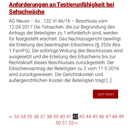
Anforderungen an Testierunfähigkeit bei
Sehschwäche
AG Neuss – Az.: 132 VI 46/16 – Beschluss vom
12.04.2017 Die Tatsachen, die zur Begründung des
Antrags der Beteiligten zu 1 erforderlich sind, werden
für festgestellt erachtet. Das Nachlassgericht bewilligt
die Erteilung des beantragten Erbscheins (§ 352e Abs.
1 FamFG). Die sofortige Wirkung des Beschlusses wird
ausgesetzt und die Erteilung des Erbscheins bis zur
Rechtskraft dieses Beschlusses zurückgestellt. Der
Erbscheinsantrag der Beteiligten zu 2 vom 11.5.2016
wird zurückgewiesen. Die Gerichtskosten und
außergerichtlichen Kosten der Beteiligten trägt […]
jetzt lesen
«
‹
33
34
35
36
37
38
39
40
41
42
43
44
45
46
47
48
49
50
51
52
›
»