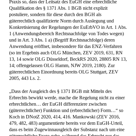
Praxis so, dass der Leitsatz des EuGH eine erbrechtliche
Qualifikation des § 1371 Abs. 1 BGB nicht explizit
postuliere, sondern für diese durch den BGH als
güterrechtlich qualifizierte Norm durch Auslegung und
Konkretisierung der Regelungen der EuErbVO in Art. 1 Abs.
1 (Anwendungsbereich Rechtsnachfolge von Todes wegen)
und in Art. 3 Abs. 1 a) (Begriff Rechtsnachfolge) deren
Anwendung eröffnet, insbesondere für das ENZ-Verfahren
(so im Ergebnis auch OLG München, ZEV 2019, 631, RN
13, 14 sowie OLG Düsseldorf, BeckRS 2020, 28805 RN 13,
14; offengelassen OLG Hamm, NJW 2019, 2180). Zur
güterrechtlichen Einordnung bereits OLG Stuttgart, ZEV
2005, 443 Ls. 2.
„Dass der Ausgleich des § 1371 BGB mit Mitteln des
Erbrechts bewirkt werde, mache die Regelung nicht zu einer
erbrechtlichen… der EuGH differenziere zwischen
(güterrechtlicher) Funktion und (erbrechtlicher) Form…“ so
Koch in DNotZ 2020, 414, 416. Mankowski (ZEV 2016,
479, 482, 483) argumentierte bereits vor dem EuGH-Urteil,
dass es beim Zugewinnausgleich der Substanz nach um eine
güterrechtliche Frage gehe, während das Erbrecht nur das