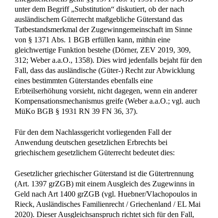
unter dem Begriff „Substitution“ diskutiert, ob der nach
ausländischem Güterrecht maßgebliche Güterstand das
Tatbestandsmerkmal der Zugewinngemeinschaft im Sinne
von § 1371 Abs. 1 BGB erfüllen kann, mithin eine
gleichwertige Funktion bestehe (Dörner, ZEV 2019, 309,
312; Weber a.a.O., 1358). Dies wird jedenfalls bejaht für den
Fall, dass das ausländische (Güter-) Recht zur Abwicklung
eines bestimmten Güterstandes ebenfalls eine
Erbteilserhöhung vorsieht, nicht dagegen, wenn ein anderer
Kompensationsmechanismus greife (Weber a.a.O.; vgl. auch
MüKo BGB § 1931 RN 39 FN 36, 37).
Für den dem Nachlassgericht vorliegenden Fall der
Anwendung deutschen gesetzlichen Erbrechts bei
griechischem gesetzlichem Güterrecht bedeutet dies:
Gesetzlicher griechischer Güterstand ist die Gütertrennung
(Art. 1397 grZGB) mit einem Ausgleich des Zugewinns in
Geld nach Art 1400 grZGB (vgl. Huebner/Vlachopoulos in
Rieck, Ausländisches Familienrecht / Griechenland / EL Mai
2020). Dieser Ausgleichsanspruch richtet sich für den Fall,