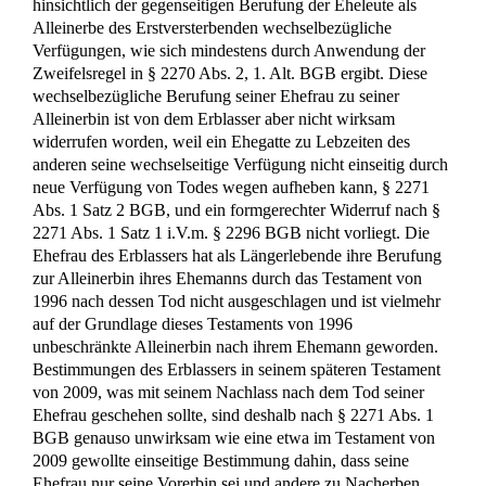
hinsichtlich der gegenseitigen Berufung der Eheleute als
Alleinerbe des Erstversterbenden wechselbezügliche
Verfügungen, wie sich mindestens durch Anwendung der
Zweifelsregel in § 2270 Abs. 2, 1. Alt. BGB ergibt. Diese
wechselbezügliche Berufung seiner Ehefrau zu seiner
Alleinerbin ist von dem Erblasser aber nicht wirksam
widerrufen worden, weil ein Ehegatte zu Lebzeiten des
anderen seine wechselseitige Verfügung nicht einseitig durch
neue Verfügung von Todes wegen aufheben kann, § 2271
Abs. 1 Satz 2 BGB, und ein formgerechter Widerruf nach §
2271 Abs. 1 Satz 1 i.V.m. § 2296 BGB nicht vorliegt. Die
Ehefrau des Erblassers hat als Längerlebende ihre Berufung
zur Alleinerbin ihres Ehemanns durch das Testament von
1996 nach dessen Tod nicht ausgeschlagen und ist vielmehr
auf der Grundlage dieses Testaments von 1996
unbeschränkte Alleinerbin nach ihrem Ehemann geworden.
Bestimmungen des Erblassers in seinem späteren Testament
von 2009, was mit seinem Nachlass nach dem Tod seiner
Ehefrau geschehen sollte, sind deshalb nach § 2271 Abs. 1
BGB genauso unwirksam wie eine etwa im Testament von
2009 gewollte einseitige Bestimmung dahin, dass seine
Ehefrau nur seine Vorerbin sei und andere zu Nacherben