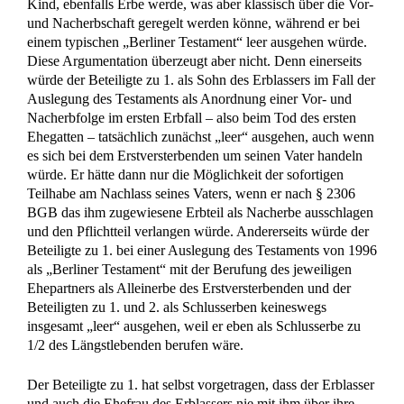
Kind, ebenfalls Erbe werde, was aber klassisch über die Vor-
und Nacherbschaft geregelt werden könne, während er bei
einem typischen „Berliner Testament“ leer ausgehen würde.
Diese Argumentation überzeugt aber nicht. Denn einerseits
würde der Beteiligte zu 1. als Sohn des Erblassers im Fall der
Auslegung des Testaments als Anordnung einer Vor- und
Nacherbfolge im ersten Erbfall – also beim Tod des ersten
Ehegatten – tatsächlich zunächst „leer“ ausgehen, auch wenn
es sich bei dem Erstversterbenden um seinen Vater handeln
würde. Er hätte dann nur die Möglichkeit der sofortigen
Teilhabe am Nachlass seines Vaters, wenn er nach § 2306
BGB das ihm zugewiesene Erbteil als Nacherbe ausschlagen
und den Pflichtteil verlangen würde. Andererseits würde der
Beteiligte zu 1. bei einer Auslegung des Testaments von 1996
als „Berliner Testament“ mit der Berufung des jeweiligen
Ehepartners als Alleinerbe des Erstversterbenden und der
Beteiligten zu 1. und 2. als Schlusserben keineswegs
insgesamt „leer“ ausgehen, weil er eben als Schlusserbe zu
1/2 des Längstlebenden berufen wäre.
Der Beteiligte zu 1. hat selbst vorgetragen, dass der Erblasser
und auch die Ehefrau des Erblassers nie mit ihm über ihre