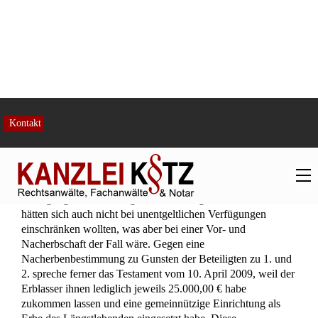
Mit Beschluss vom 13. November 2015 hat das Amtsgericht
den Erbscheinsantrag des Beteiligten zu 1. vom 8. April 2015
zurückgewiesen. Es hat zur Begründung ausgeführt,
maßgeblich sei das Testament vom 15. April 1996. Das
Ehegattentestament vom 10. April 2009 sei unwirksam, weil
es von der Ehefrau des Erblassers nicht unterschrieben
worden sei. Für ein Berliner Testament und gegen eine Vor-
und Nacherbschaft spreche, dass die Eheleute im Testament
vom 15. April 1996 keine Nacherben bestimmt hätten und
der überlebende Ehegatte unbeschränkt über den Nachlass
hätte verfügen dürfen. Die Eheleute hätten als juristische
Laien im Testament deutlich zum Ausdruck gebracht, dass sie
sich mit der Formulierung „als befreite Vorerben“ keine
Verfügungsbeschränkung hätten auferlegen wollen. Sie
hätten sich auch nicht bei unentgeltlichen Verfügungen
einschränken wollten, was aber bei einer Vor- und
Nacherbschaft der Fall wäre. Gegen eine
Nacherbenbestimmung zu Gunsten der Beteiligten zu 1. und
2. spreche ferner das Testament vom 10. April 2009, weil der
Erblasser ihnen lediglich jeweils 25.000,00 € habe
zukommen lassen und eine gemeinnützige Einrichtung als