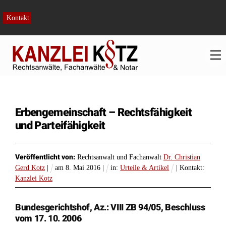
Skip
to
Kontakt
content
M
Erbengemeinschaft – Rechtsfähigkeit
und Parteifähigkeit
Veröffentlicht von:
Rechtsanwalt und Fachanwalt
Dr. Christian
Gerd Kotz
|
am
8
.
Mai
2016
|
in:
Urteile & Artikel
| Kontakt:
Kanzlei Kotz
Bundesgerichtshof, Az.: VIII ZB 94/05, Beschluss
vom 17. 10. 2006