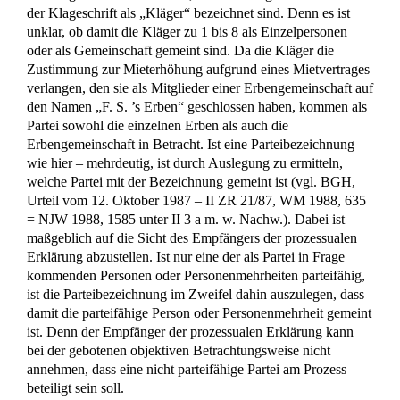
der Klageschrift als „Kläger“ bezeichnet sind. Denn es ist
unklar, ob damit die Kläger zu 1 bis 8 als Einzelpersonen
oder als Gemeinschaft gemeint sind. Da die Kläger die
Zustimmung zur Mieterhöhung aufgrund eines Mietvertrages
verlangen, den sie als Mitglieder einer Erbengemeinschaft auf
den Namen „F. S. ’s Erben“ geschlossen haben, kommen als
Partei sowohl die einzelnen Erben als auch die
Erbengemeinschaft in Betracht. Ist eine Parteibezeichnung –
wie hier – mehrdeutig, ist durch Auslegung zu ermitteln,
welche Partei mit der Bezeichnung gemeint ist (vgl. BGH,
Urteil vom 12. Oktober 1987 – II ZR 21/87, WM 1988, 635
= NJW 1988, 1585 unter II 3 a m. w. Nachw.). Dabei ist
maßgeblich auf die Sicht des Empfängers der prozessualen
Erklärung abzustellen. Ist nur eine der als Partei in Frage
kommenden Personen oder Personenmehrheiten parteifähig,
ist die Parteibezeichnung im Zweifel dahin auszulegen, dass
damit die parteifähige Person oder Personenmehrheit gemeint
ist. Denn der Empfänger der prozessualen Erklärung kann
bei der gebotenen objektiven Betrachtungsweise nicht
annehmen, dass eine nicht parteifähige Partei am Prozess
beteiligt sein soll.