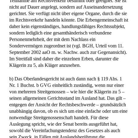
Teilnahme am Rechtsverkehr bestimmt oder geeignet. Sie ist
nicht auf Dauer angelegt, sondern auf Auseinandersetzung
gerichtet. Sie verfügt nicht über eigene Organe, durch die sie
im Rechtsverkehr handeln könnte. Die Erbengemeinschaft ist
daher kein eigenständiges, handlungsfähiges Rechtssubjekt,
sondern lediglich eine gesamthänderisch verbundene
Personenmehrheit, der mit dem Nachlass ein
Sondervermögen zugeordnet ist (vgl. BGH, Urteil vom 11.
September 2002 aaO m. w. Nachw. auch zur Gegenansicht).
Im Streitfall sind daher die einzelnen Erben, darunter die
Klägerin zu 5, als Kläger anzusehen.
b) Das Oberlandesgericht ist auch dann nach § 119 Abs. 1
Nr. 1 Buchst. b GVG einheitlich zuständig, wenn nur einer
von mehreren Streitgenossen – wie hier die Klägerin zu 5 –
seinen allgemeinen Gerichtsstand im Ausland hat. Das gilt –
entgegen der Ansicht der Rechtsbeschwerde – grundsätzlich
unabhängig davon, ob es sich um eine einfache oder um eine
notwendige Streitgenossenschaft handelt. Für diese
Auslegung spricht, wie der Senat bereits ausgeführt hat,
sowohl die Vereinfachungstendenz des Gesetzes als auch
sein Zweck, in Fällen mit Auslandsberührung die