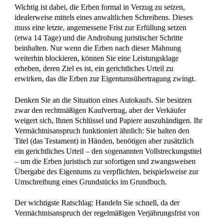
(etwa 14 Tage) und die Androhung juristischer Schritte
beinhalten. Nur wenn die Erben nach dieser Mahnung
weiterhin blockieren, können Sie eine Leistungsklage
erheben, deren Ziel es ist, ein gerichtliches Urteil zu
erwirken, das die Erben zur Eigentumsübertragung zwingt.
Denken Sie an die Situation eines Autokaufs. Sie besitzen
zwar den rechtmäßigen Kaufvertrag, aber der Verkäufer
weigert sich, Ihnen Schlüssel und Papiere auszuhändigen. Ihr
Vermächtnisanspruch funktioniert ähnlich: Sie halten den
Titel (das Testament) in Händen, benötigen aber zusätzlich
ein gerichtliches Urteil – den sogenannten Vollstreckungstitel
– um die Erben juristisch zur sofortigen und zwangsweisen
Übergabe des Eigentums zu verpflichten, beispielsweise zur
Umschreibung eines Grundstücks im Grundbuch.
Der wichtigste Ratschlag: Handeln Sie schnell, da der
Vermächtnisanspruch der regelmäßigen Verjährungsfrist von
drei Jahren unterliegt. Suchen Sie unverzüglich einen
Fachanwalt für Erbrecht auf. Legen Sie ihm das Testament
und Ihre bisherige Korrespondenz vor. Er kann die