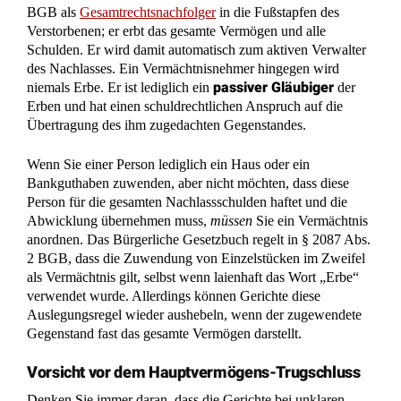
des Nachlasses. Ein Vermächtnisnehmer hingegen wird
passiver Gläubiger
niemals Erbe. Er ist lediglich ein
der
Erben und hat einen schuldrechtlichen Anspruch auf die
Übertragung des ihm zugedachten Gegenstandes.
Wenn Sie einer Person lediglich ein Haus oder ein
Bankguthaben zuwenden, aber nicht möchten, dass diese
Person für die gesamten Nachlassschulden haftet und die
Abwicklung übernehmen muss,
müssen
Sie ein Vermächtnis
anordnen. Das Bürgerliche Gesetzbuch regelt in § 2087 Abs.
2 BGB, dass die Zuwendung von Einzelstücken im Zweifel
als Vermächtnis gilt, selbst wenn laienhaft das Wort „Erbe“
verwendet wurde. Allerdings können Gerichte diese
Auslegungsregel wieder aushebeln, wenn der zugewendete
Gegenstand fast das gesamte Vermögen darstellt.
Vorsicht vor dem Hauptvermögens-Trugschluss
Denken Sie immer daran, dass die Gerichte bei unklaren
tatsächlichen Willen des
Formulierungen versuchen, den
Erblassers
zum Zeitpunkt der Testamentserstellung zu