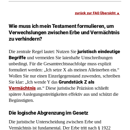
Wie muss ich mein Testament formulieren, um
Verwechslungen zwischen Erbe und Vermächtnis
zu verhindern?
juristisch eindeutige
Die zentrale Regel lautet: Nutzen Sie
Begriffe
und vermeiden Sie laienhafte Umschreibungen
unbedingt. Für die Gesamtrechtsnachfolge muss explizit
formuliert werden: „Ich setze X als meinen Alleinerben ein.“
Wollen Sie nur einen Einzelgegenstand zuwenden, schreiben
Grundstück Z als
Sie klar: „Ich wende Y das
Vermächtnis
an.“ Diese juristische Präzision schließt
spätere Auslegungsstreitigkeiten effektiv aus und schützt die
Begünstigten.
Die logische Abgrenzung im Gesetz
Die juristische Unterscheidung zwischen Erbe und
Vermächtnis ist fundamental. Der Erbe tritt nach § 1922
BGB als
Gesamtrechtsnachfolger
in die Fußstapfen des
Verstorbenen; er erbt das gesamte Vermögen und alle
Schulden. Er wird damit automatisch zum aktiven Verwalter