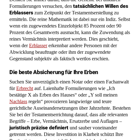
ermitteln. Die reine Mathematik ist dabei nur ein Indiz. Selbst
wenn ein zugewendetes Einzelobjekt 85 Prozent oder 90
Prozent des Gesamtwerts ausmacht, kann die Zuwendung als
reines Vermächtnis interpretiert werden. Dies geschieht,
wenn der
Erblasser
erkennbar andere Personen mit der
Abwicklung beauftragte oder ihm der zugewendete
Gegenstand subjektiv als faktisch wertlos erschien.
Die beste Absicherung für Ihre Erben
Suchen Sie unverzüglich einen Notar oder einen Fachanwalt
für
Erbrecht
auf. Laienhafte Formulierungen wie „Ich
bestätige X als Erben des Hauses“ oder „Y soll meinen
Nachlass
regeln“ provozieren langwierige und teure
gerichtliche Auseinandersetzungen über Jahrzehnte. Bestehen
Sie bei der Testamentserrichtung darauf, dass alle relevanten
Begriffe – Erbe, Vermächtnis, Ersatzerbe und Auflagen –
juristisch präzise definiert
und sauber voneinander
getrennt werden. Diese Investition in Klarheit schützt Ihre
Begünstigten vor der gerichtlichen „archäologischen
Grabung“ nach Ihrem wahren Willen.