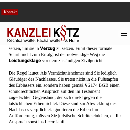
Der Vermächtnisanspruch ist juristisch gesehen eine
klassische Schuld, die die Erben Ihnen gegenüber erfüllen
müssen. Verweigern die Erben die Herausgabe, müssen Sie
mahnen
den Anspruch zunächst schriftlich
und eine Frist
Verzug
setzen, um sie in
zu setzen. Führt dieser formale
Schritt nicht zum Erfolg, ist der notwendige Weg die
Leistungsklage
vor dem zuständigen Zivilgericht.
Die Regel lautet: Als Vermächtnisnehmer sind Sie lediglich
Gläubiger des Nachlasses. Sie treten nicht in die Fußstapfen
des Erblassers ein, sondern haben gemäß § 2174 BGB einen
schuldrechtlichen Anspruch auf den im Testament
zugedachten Gegenstand, der sich direkt gegen die
tatsächlichen Erben richtet. Diese sind zur Abwicklung des
Nachlasses verpflichtet. Ignorieren die Erben Ihre
Aufforderung, müssen Sie juristische Schritte einleiten, da Ihr
Anspruch sonst ins Leere läuft.
Wichtig ist dabei, die Erben formal in Verzug zu setzen,
idealerweise mittels eines anwaltlichen Schreibens. Dieses
muss eine letzte, angemessene Frist zur Erfüllung setzen