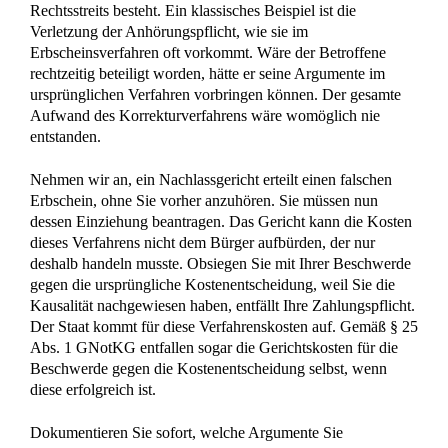
Pflichtteilsanspruch als Vermögen: 3.696 €
Betreuervergütung trotz Restzahlung