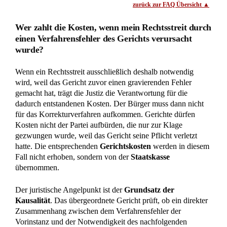
Die Erbengemeinschaft
Eine Erbengemeinschaft führt oft zu langjährigen
Streitigkeiten, die häufig dadurch geschuldet sind, dass über
den gesamten Nachlass einstimmig und gemeinschaftlich
verwaltet werden muss. Welche Möglichkeiten Sie in einer
solchen Situation haben und welche Rechte und Pflichten für
alle Beteiligten gelten, können Sie hier nachlesen. Wie
entsteht eine Erbengemeinschaft? In der Mehrzahl aller
anfallenden Erbfälle wird […]
Erbrechtliche Urteile und Beiträge