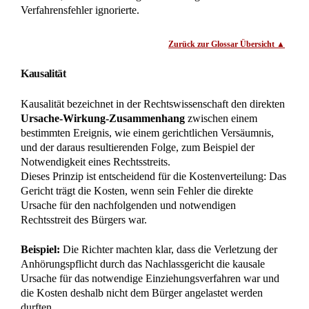
Montags bis Donnerstags
von 8-18 Uhr
Freitags
von 8-16 Uhr
Individuelle Terminvereinbarung:
Mo-Do nach 18 Uhr und Samstags möglich.
Wir richten uns flexibel an die Bedürfnisse unserer
Mandanten.