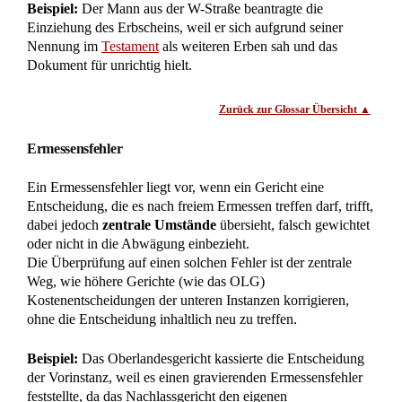
D-57223 Kreuztal – Buschhütten
(Kreis Siegen – Wittgenstein)
Telefon: 02732 791079
(
Tel. Auskünfte sind unverbindlich!)
Telefax: 02732 791078
E-Mail Anfragen:
info@ra-kotz.de
ra-kotz@web.de
Rechtsanwalt Hans Jürgen Kotz
Fachanwalt für Arbeitsrecht
Rechtsanwalt und Notar Dr. Christian Kotz
Fachanwalt für Verkehrsrecht
Fachanwalt für Versicherungsrecht
Notar mit Amtssitz in Kreuztal
Bürozeiten: