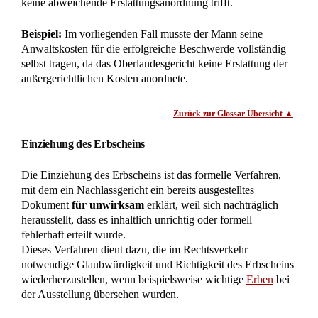
Notarieller Erbvertrag ohne Namensnennung:
Grundbuchberichtigung auch ohne Erbschein
Unsere Kontaktinformationen
Rechtsanwälte Kotz GbR
Siegener Str. 104 – 106