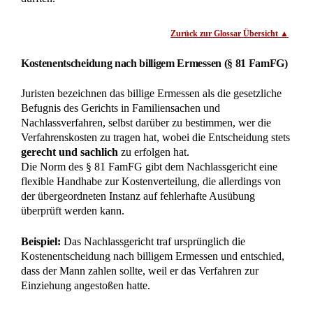
Kontaktformular
Termin vereinbaren
Impressum
Datenschutz
Mandantenhinweise nach DSGVO
Mandantenhinweise Notariat
Widerrufsbelehrung
Online Mandatsbedingungen
© 2025
Rechtsanwälte Kotz GbR – Erbrecht Siegen
– Alle
Rechte vorbehalten.