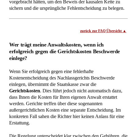
Nachlassteilung 100 Jahre her: Insolvenzverwalter
verfügt über Grundstück
Standesamtsfehler: Nacherbe verliert
Amtshaftungsanspruch nach 10 Jahren