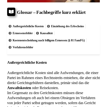
Grundbuchberichtigung: Eidesstattliche Versicherung
ersetzt Erbschein