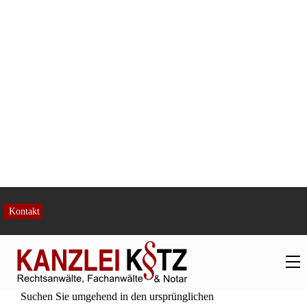
Hinweis:
Informationen in unserem Internetangebot dienen
lediglich Informationszwecken. Sie stellen keine Rechtsberatung
dar und können eine individuelle rechtliche Beratung auch nicht
ersetzen, welche die Besonderheiten des jeweiligen Einzelfalles
berücksichtigt. Ebenso kann sich die aktuelle Rechtslage durch
aktuelle Urteile und Gesetze zwischenzeitlich geändert haben.
Benötigen Sie eine rechtssichere Auskunft oder eine
persönliche Rechtsberatung, kontaktieren Sie uns bitte.
Unsere Hilfe im Erbrecht
Wir sind Ihr Ansprechpartner in Sachen Erbrecht.
Vom rechtssicheren Testament über den
Pflichtteilsanspruch bis hin zur Erbausschlagung.