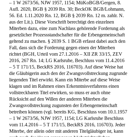
– 1 W 2673/56, NJW 1957, 1154; MüKoBGB/Gergen, 8.
Aufl. 2020, BGB § 2039 Rn. 30; BeckOK BGB/Lohmann,
56. Ed. 1.11.2020 Rn. 12, BGB § 2039 Rn. 12 m. zahlr. N.
aus der Lit.). Diese Vorschrift berechtigt den einzelnen
Miterben dazu, eine zum Nachlass gehörende Forderung als
gesetzlicher Prozessstandschafter für die Erbengemeinschaft
geltend zu machen. § 2039 S. 1 BGB erfasst dabei auch den
Fall, dass sich die Forderung gegen einen der Miterben
richtet (BGH, Urteil vom 27.1.2016 – XII ZR 33/15, ZEV
2016, 267 Rn. 14; LG Karlsruhe, Beschluss vom 11.4.2016
– 5 T 171/15, BeckRS 2016, 116703). Auf diese Weise hat
die Gläubigerin auch den der Zwangsvollstreckung zugrunde
liegenden Titel erwirkt. Kann ein Miterbe auf diese Weise
klagen und im Rahmen eines Erkenntnisverfahrens einen
vollstreckbaren Titel erwirken, so muss er auch ohne
Rücksicht auf den Willen der anderen Miterben die
Zwangsvollstreckung zugunsten der Erbengemeinschaft
betreiben können (vgl. bereits KG, Beschluss vom 10.1.1957
– 1 W 2673/56, NJW 1957, 1154; LG Karlsruhe Beschluss
vom 11.4.2016 – 5 T 171/15, BeckRS 2016, 116703). Jeder
Miterbe, der allein oder mit anderen Titelgläubiger ist, kann