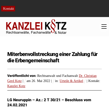
Skip
to
Kontakt
content
M
Miterbenvollstreckung einer Zahlung für
die Erbengemeinschaft
Veröffentlicht von:
Rechtsanwalt und Fachanwalt
Dr. Christian
Gerd Kotz
|
am
26
.
Mai
2022
|
in:
Urteile & Artikel
| Kontakt:
Kanzlei Kotz
LG Neuruppin – Az.: 2 T 30/21 – Beschluss vom
24.02.2021