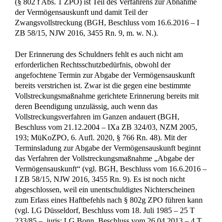
(§ 802 f Abs. 1 ZPO) ist Teil des Verfahrens zur Abnahme
der Vermögensauskunft und damit Teil der
Zwangsvollstreckung (BGH, Beschluss vom 16.6.2016 – I
ZB 58/15, NJW 2016, 3455 Rn. 9, m. w. N.).
Der Erinnerung des Schuldners fehlt es auch nicht am
erforderlichen Rechtsschutzbedürfnis, obwohl der
angefochtene Termin zur Abgabe der Vermögensauskunft
bereits verstrichen ist. Zwar ist die gegen eine bestimmte
Vollstreckungsmaßnahme gerichtete Erinnerung bereits mit
deren Beendigung unzulässig, auch wenn das
Vollstreckungsverfahren im Ganzen andauert (BGH,
Beschluss vom 21.12.2004 – IXa ZB 324/03, NZM 2005,
193; MüKoZPO, 6. Aufl. 2020, § 766 Rn. 48). Mit der
Terminsladung zur Abgabe der Vermögensauskunft beginnt
das Verfahren der Vollstreckungsmaßnahme „Abgabe der
Vermögensauskunft“ (vgl. BGH, Beschluss vom 16.6.2016 –
I ZB 58/15, NJW 2016, 3455 Rn. 9). Es ist noch nicht
abgeschlossen, weil ein unentschuldigtes Nichterscheinen
zum Erlass eines Haftbefehls nach § 802g ZPO führen kann
(vgl. LG Düsseldorf, Beschluss vom 18. Juli 1985 – 25 T
233/85 –, juris; LG Bonn, Beschluss vom 26.04.2013 – 4 T