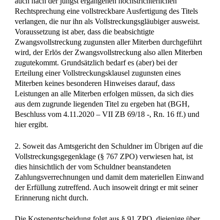
auch nach der jüngst ergangenen höchstrichterlichen
Rechtsprechung eine vollstreckbare Ausfertigung des Titels
verlangen, die nur ihn als Vollstreckungsgläubiger ausweist.
Voraussetzung ist aber, dass die beabsichtigte
Zwangsvollstreckung zugunsten aller Miterben durchgeführt
wird, der Erlös der Zwangsvollstreckung also allen Miterben
zugutekommt. Grundsätzlich bedarf es (aber) bei der
Erteilung einer Vollstreckungsklausel zugunsten eines
Miterben keines besonderen Hinweises darauf, dass
Leistungen an alle Miterben erfolgen müssen, da sich dies
aus dem zugrunde liegenden Titel zu ergeben hat (BGH,
Beschluss vom 4.11.2020 – VII ZB 69/18 -, Rn. 16 ff.) und
hier ergibt.
2. Soweit das Amtsgericht den Schuldner im Übrigen auf die
Vollstreckungsgegenklage (§ 767 ZPO) verwiesen hat, ist
dies hinsichtlich der vom Schuldner beanstandeten
Zahlungsverrechnungen und damit dem materiellen Einwand
der Erfüllung zutreffend. Auch insoweit dringt er mit seiner
Erinnerung nicht durch.
Die Kostenentscheidung folgt aus § 91 ZPO, diejenige über