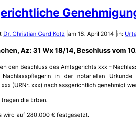
erichtliche Genehmigung
lt
Dr. Christian Gerd Kotz
|
am
18
.
April
2014
|
in:
Urte
hen, Az: 31 Wx 18/14, Beschluss vom 1
egen den Beschluss des Amtsgerichts xxx – Nachla
Nachlasspflegerin in der notariellen Urkund
xxx (URNr. xxx) nachlassgerichtlich genehmigt we
 tragen die Erben.
 wird auf 280.000 € festgesetzt.