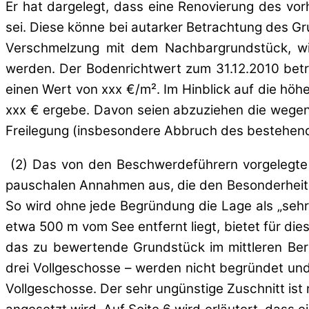
Er hat dargelegt, dass eine Renovierung des vo
sei. Diese könne bei autarker Betrachtung des G
Verschmelzung mit dem Nachbargrundstück, wi
werden. Der Bodenrichtwert zum 31.12.2010 betr
einen Wert von xxx €/m². Im Hinblick auf die hö
xxx € ergebe. Davon seien abzuziehen die wegen
Freilegung (insbesondere Abbruch des bestehend
(2) Das von den Beschwerdeführern vorgelegte 
pauschalen Annahmen aus, die den Besonderheiten
So wird ohne jede Begründung die Lage als „sehr 
etwa 500 m vom See entfernt liegt, bietet für d
das zu bewertende Grundstück im mittleren Bere
drei Vollgeschosse – werden nicht begründet und
Vollgeschosse. Der sehr ungünstige Zuschnitt ist