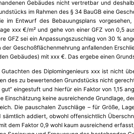
rhandenen Gebäudes nicht vertretbar und deshalb
rundstücks im Rahmen des § 34 BauGB eine Geschos
e im Entwurf des Bebauungsplans vorgesehen, k
age xxx €/m² und gehe von einer GFZ von 0,5 au
here GFZ sei ein Anpassungszuschlag von 30 % an
 der Geschoßflächenmehrung anfallenden Erschlie
en Gebäudes) mit xxx €. Das ergebe einen Grunds
Gutachten des Diplomingenieurs xxx ist nicht üb
 des zu bewertenden Grundstücks nicht gerecht we
gut“ eingestuft und hierfür ein Faktor von 1,15 a
iese Einschätzung keine ausreichende Grundlage, d
ich. Die pauschalen Zuschläge – für Größe, Lag
 sämtlich addiert, obwohl offensichtlich Übersch
 mit dem Faktor 0,9 wohl kaum ausreichend erfasst,