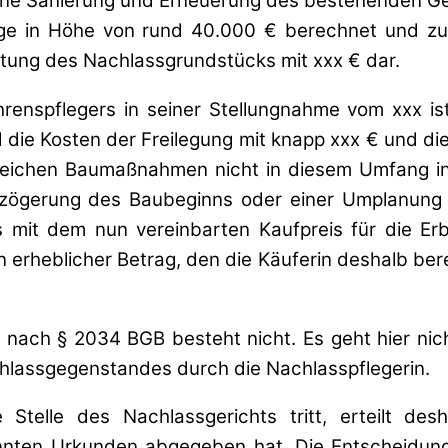
 eine Sanierung und Erneuerung des bestehenden Ge
e in Höhe von rund 40.000 € berechnet und zu
rtung des Nachlassgrundstücks mit xxx € dar.
enspflegers in seiner Stellungnahme vom xxx is
l die Kosten der Freilegung mit knapp xxx € und di
ichen Baumaßnahmen nicht in diesem Umfang ins
erzögerung des Baubeginns oder einer Umplanung
 mit dem nun vereinbarten Kaufpreis für die Er
n erheblicher Betrag, den die Käuferin deshalb bere
nach § 2034 BGB besteht nicht. Es geht hier nic
hlassgegenstandes durch die Nachlasspflegerin.
Stelle des Nachlassgerichts tritt, erteilt de
nnten Urkunden abgegeben hat. Die Entscheidung d