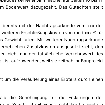
bäudes keinerlei Sinn mache, auf Seiten 10 bis 17
m Bodenwert dazugezählt. Das Gutachten stellt
t bereits mit der Nachtragsurkunde vom xxx der
e weiteren Erschließungskosten von rund xxx € für
 Gewicht fallen. Mit weiterer Nachtragsurkunde
 erheblichen Zusatzkosten ausgesetzt sieht, den
ben nicht nur der tatsächliche Verkehrswert des
it ist aufzuwenden, weil sie zeitnah ihr Bauprojekt
ht um die Veräußerung eines Erbteils durch einen
shalb die Genehmigung für die Erklärungen der
es Senats ist mit Erlass rechtskräftig, weil die