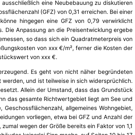
 ausschließlich eine Neubebauung zu diskutieren
sflächenzahl (GFZ) von 0,31 erreichen. Bei einer
önne hingegen eine GFZ von 0,79 verwirklicht
s. Die Anpassung an die Preisentwicklung ergebe
gemessen, so dass sich ein Quadratmeterpreis von
ßungskosten von xxx €/m², ferner die Kosten der
tückswert von xxx €.
erzeugend. Es geht von nicht näher begründeten
rden, und ist teilweise in sich widersprüchlich.
ngesetzt. Allein der Umstand, dass das Grundstück
enn das gesamte Richtwertgebiet liegt am See und
e, Geschossflächenzahl, allgemeines Wohngebiet,
neidungen vorliegen, etwa bei GFZ und Anzahl der
 zumal wegen der Größe bereits ein Faktor von 1,1