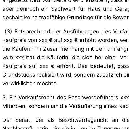
angesetzt wird. Auf Seite 6 wird erläutert, dass
aber dennoch ein Sachwert für Haus und Garag
deshalb keine tragfähige Grundlage für die Bewe
(3) Entsprechend der Ausführungen des Verfahr
Kaufpreis von xxx € auf xxx € erhöht worden, wei
die Käuferin im Zusammenhang mit den umfangre
vom xxx hat die Käuferin, die sich bei einer V
Kaufpreis auf xxx € erhöht. Das bedeutet, dass
Grundstücks realisiert wird, sondern zusätzlich ei
verwirklichen möchte.
3. Ein Vorkaufsrecht des Beschwerdeführers xxx 
Miterben, sondern um die Veräußerung eines Nac
Der Senat, der als Beschwerdegericht an die 
Nachlasspflegerin, die sie in den im Tenor gena