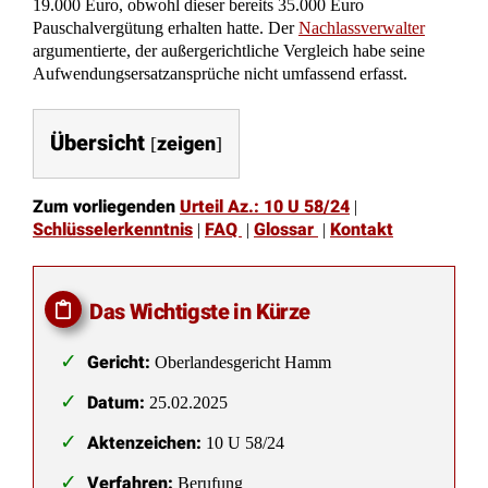
19.000 Euro, obwohl dieser bereits 35.000 Euro
Pauschalvergütung erhalten hatte. Der
Nachlassverwalter
argumentierte, der außergerichtliche Vergleich habe seine
Aufwendungsersatzansprüche nicht umfassend erfasst.
Übersicht
zeigen
[
]
Zum vorliegenden
Urteil Az.: 10 U 58/24
|
Schlüsselerkenntnis
FAQ
Glossar
Kontakt
|
|
|
Das Wichtigste in Kürze
Gericht:
Oberlandesgericht Hamm
Datum:
25.02.2025
Aktenzeichen:
10 U 58/24
Verfahren:
Berufung