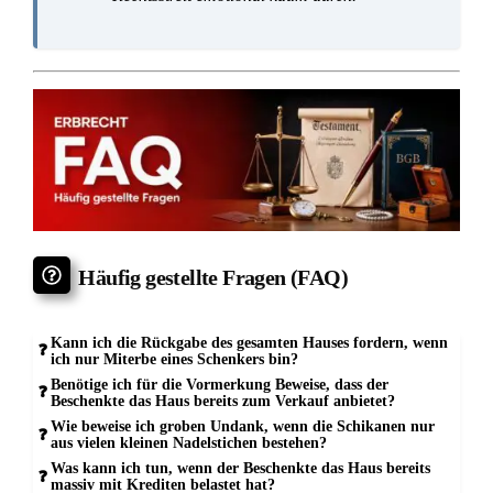
Kann ich die Rückgabe des gesamten Hauses
fordern, wenn ich nur Miterbe eines Schenkers bin?
JA. Sie können die Rückübertragung des gesamten
Hauses fordern, da eine Immobilie rechtlich als
unteilbarer Gegenstand gilt und der Widerruf eines
Erben die Rückgabe an die gesamte Erbengemeinschaft
auslöst.
Auch wenn Sie nur einen geringen Erbanteil halten,
verhindert die Rechtsnatur des Grundstücks eine bloß
anteilige Rückabwicklung durch den Beschenkten.
Der Anspruch auf Rückgabe wegen groben Undanks gemäß
§ 530 Abs. 1 BGB richtet sich bei Immobilien stets auf das
gesamte Objekt, weil eine Aufteilung in fiktive
Miteigentumsanteile dem Wesen einer unteilbaren Schenkung
widerspricht. Da Sie als Miterbe in die Rechtsstellung des
ursprünglichen Schenkers eingetreten sind, können Sie die
Leistung an alle Berechtigten im Wege der sogenannten
Gesamtgläubigerschaft verlangen. Das bedeutet rechtlich,
dass der Beschenkte das Haus nicht stückeln darf, sondern
das Eigentum als Ganzes an die Erbengemeinschaft
zurückübertragen muss, um den ursprünglichen Zustand vor