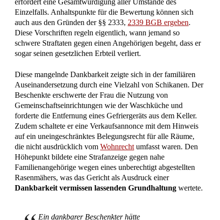
Familienangehörigen mit einem
Ermittlungsverfahren der Staatsgewalt zu
überziehen. – so das OLG Frankfurt
Warum das Gesamtbild der Schikanen
entscheidend ist
Bei der rechtlichen Bewertung kommt es nicht allein auf die
isolierte rechtliche Vertretbarkeit einzelner Handlungen des
Beschenkten an. Maßgeblich ist vielmehr die moralische
Komponente und die gebotene Rücksichtnahme auf die
Interessen des Schenkers. Ein rücksichtsloses Durchsetzen
vermeintlicher Rechte kann trotz einer formalen Zulässigkeit
groben Undank darstellen. Das Gesamtbild des Verhaltens
muss offenbaren, ob der Beschenkte den nötigen Respekt vor
den Interessen des Schenkers vermissen lässt.
Praxis-Hürde: Die Summe der Schikanen
In diesem Fall kippte die Entscheidung zugunsten der