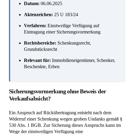
einstweilige Verfügung ein gerichtliches Eilverfahren ist, um
diese Sperre ohne langes Hauptverfahren sofort zu setzen.
Die rechtliche Grundlage für das Ersuchen des
Grundbuchamts durch das Gericht bildet
§ 941 ZPO
. Gemäß
§ 885 Abs. 1 Satz 2 BGB bedarf es für die Eintragung der
Vormerkung keiner besonderen Darlegung eines
Verfügungsgrundes.
Sichern Sie Ihr Eigentum sofort:
Beantragen Sie die
Sicherungsvormerkung unmittelbar mit dem Widerruf der
Schenkung. Da Sie keine konkrete Verkaufsabsicht des
Beschenkten beweisen müssen, ist dies der schnellste Weg,
um die Immobilie für jegliche Transaktionen zu sperren und
den Beschenkten handlungsunfähig zu machen.
Redaktionelle Leitsätze
Zur Sicherung eines Anspruchs auf
Rückübertragung nach Widerruf einer Schenkung
wegen groben Undanks (§ 530 Abs. 1 BGB) kann