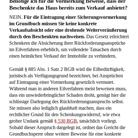
zurück zur FAQ Übersicht
Wie beweise ich groben Undank, wenn die
Schikanen nur aus vielen kleinen Nadelstichen
bestehen?
Beweisen Sie groben Undank durch eine lückenlose
Dokumentation aller Vorfälle, da Gerichte eine
Gesamtwürdigung vornehmen und nicht nur isolierte
Einzelereignisse betrachten.
Entscheidend für den
Widerruf nach § 530 Abs. 1 BGB ist das durch die
Summe der Schikanen offenbarte Gesamtbild einer
tadelnswerten Gesinnung.
Die rechtliche Bewertung stützt sich nicht auf die isolierte
Zulässigkeit einzelner Handlungen, sondern auf die
moralische Komponente und die gebotene Rücksichtnahme
des Beschenkten gegenüber dem Schenker. Selbst wenn
einzelne Nadelstiche wie Nutzungsverbote oder
unberechtigte Strafanzeigen formal rechtmäßig erscheinen