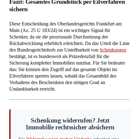
Voraussetzungen für eine Rückübertragung erfüllt
sind und leiten sofort die notwendige
Sicherungsvormerkung ein. So verhindern Sie den
unbefugten Verkauf Ihres Eigentums noch während
des laufenden Verfahrens.
Jetzt rechtliche Unterstützung
anfordern
Experten-Kommentar
Die Grundbuchsperre ist juristisch ein
schneller Sieg, aber menschlich beginnt
danach oft die härteste Phase.
Bis das
eigentliche Hauptverfahren um die