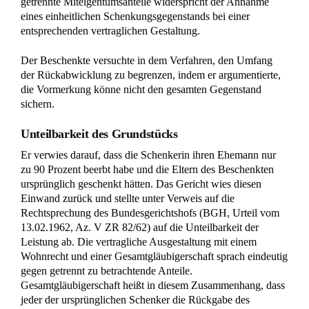
Bezieht sich – wie vorliegend – die Schenkung auf
einen unteilbaren Gegenstand, führt der Widerruf
eines Schenkers dazu, dass Leistung an alle
Schenker (bzw. deren Rechtsnachfolger) gefordert
werden kann (BGH, Urt. v. 13.2.1962, V ZR
82/62, MDR 1963, 575f.). – so das OLG
Frankfurt
Was Sie jetzt tun müssen:
Widerrufen Sie die Schenkung
bei massiven Schikanen umgehend schriftlich und beantragen
Sie zeitgleich eine Sicherungsvormerkung im Grundbuch.
Wenn Sie nicht sofort handeln, riskieren Sie, dass der
Beschenkte die Immobilie belastet oder verkauft, was eine
spätere Rückabwicklung faktisch unmöglich machen kann.
Fazit: Gesamtes Grundstück per Eilverfahren
sichern
Diese Entscheidung des Oberlandesgerichts Frankfurt am