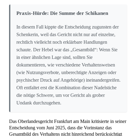
rechtlicher, sondern derjenige, dass sich der
Beschenkte bei der Ausübung der ihm
vermeintlich zustehenden Rechte wegen des
Geschenks zurückzuhalten hat. – so das Gericht
Psychischer Druck auf die Familie
Der Mann übte massiven psychischen Druck auf die
Schenkerin aus, indem er versuchte, deren im Haus
wohnende Tochter und Enkelkinder zu verdrängen. Obwohl
bereits im Januar 2024 eine gerichtliche Entscheidung die
Mitbenutzung durch die Angehörigen gebilligt hatte,
eskalierte der Beschenkte die Konflikte weiter und fand sich
mit dem Richterspruch nicht ab. Seine Verteidigung, er habe
aus einer finanziellen Verzweiflung wegen Nebenkosten von
rund 2.500 Euro gehandelt,
überzeugte die Richter nicht
,
da jegliche Belege für eine angebliche Insolvenz fehlten.
Lassen Sie finanzielle Ausreden nicht gelten:
Wenn der
Beschenkte sein rücksichtsloses Verhalten mit
wirtschaftlicher Not rechtfertigt, fordern Sie vor Gericht
strikte Beweise wie Insolvenzbelege. Ohne solche