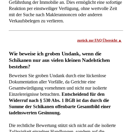
mögen, offenbaren sie in ihrer Gesamtheit einen massiven
Mangel an Respekt. Sie sollten daher ein detailliertes
Gedächtnisprotokoll führen, welches die zeitliche Abfolge
und die Eskalationsstrategie des Beschenkten verdeutlicht,
um die subjektive Undankbarkeit zweifelsfrei nachzuweisen.
Beachten Sie jedoch, dass bloße Unhöflichkeiten oder
alltägliche familiäre Spannungen ohne eine nachweisbare
bösartige Gesinnung meist nicht ausreichen, um die hohen
Hürden des groben Undanks rechtssicher zu überspringen.
zurück zur FAQ Übersicht
Was kann ich tun, wenn der Beschenkte das Haus
bereits massiv mit Krediten belastet hat?
Beantragen Sie umgehend eine Sicherungsvormerkung
gemäß § 885 Abs. 1 BGB im Wege der einstweiligen
Verfügung, um weitere Belastungen sofort zu stoppen.
Sie
müssen den aktuellen Restwert der Immobilie durch eine