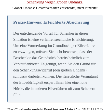
Grundstücken in einer Stadt, die eine Größe von 2.597
Quadratmetern umfassten. Das Gericht ordnete die
Eintragung der Vormerkung
zugunsten der Frau und eines
weiteren Erben in einer Erbengemeinschaft an. Der Widerruf
stützte sich auf das Verhalten des Beschenkten nach der
Übertragung der Immobilie, an der sich die Frau ein Wohn-
und Nutzungsrecht vorbehalten hatte.
Strafanzeige wegen Rasenmäher als grober
Undank?
Grober Undank setzt eine schwere Verfehlung des
Beschenkten gegenüber dem Schenker voraus. Die
Verfehlung muss objektiv eine gewisse Schwere erreichen
und subjektiv einer tadelnswerten, mangelnde Dankbarkeit
ausdrückenden Gesinnung entspringen. Die Feststellung
erfordert eine Gesamtwürdigung aller Umstände des
Einzelfalls. Anhaltspunkte für die Bewertung können sich
auch aus den Gründen der §§ 2333,
2339 BGB ergeben
.
Diese Vorschriften regeln eigentlich, wann jemand so
schwere Straftaten gegen einen Angehörigen begeht, dass er