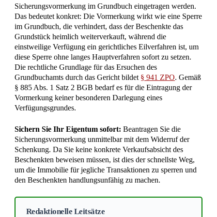
im Wege der einstweiligen Verfügung eine
Sicherungsvormerkung im Grundbuch eingetragen
werden; einer gesonderten Darlegung eines
Verfügungsgrundes bedarf es hierfür gemäß § 885
Abs. 1 Satz 2 BGB nicht.
Grober Undank im Sinne des § 530 Abs. 1 BGB
bestimmt sich nicht nach der isolierten rechtlichen
Vertretbarkeit einzelner Verhaltensweisen des
Beschenkten, sondern nach einer
Gesamtwürdigung, bei der die moralische
Komponente und die gebotene Rücksichtnahme
auf die Interessen des Schenkers maßgeblich sind;
ein rücksichtsloses Durchsetzen vermeintlicher
Rechte kann trotz formaler Zulässigkeit groben
Undank begründen.
Bei der Schenkung eines unteilbaren Gegenstands