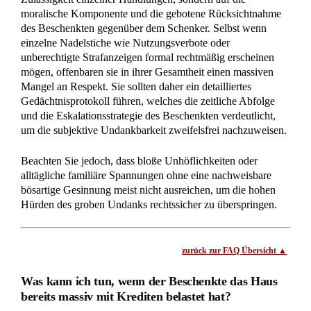
Grundbuchsperre einfrieren, während Sie parallel die
Anfechtung der bestehenden Kredite wegen
Bösgläubigkeit oder Sittenwidrigkeit prüfen lassen.
Damit
verhindern Sie den endgültigen wirtschaftlichen Totalverlust
des Objekts und sichern sich die Chance auf eine erfolgreiche
Rückabwicklung.
Die Eintragung einer Sicherungsvormerkung entfaltet eine
sogenannte relative Unwirksamkeit (Unwirksamkeit nur
gegenüber dem Schenker) gegenüber künftigen
Verfügungen, wodurch der Beschenkte faktisch
handlungsunfähig für weitere Transaktionen oder
Beleihungen wird. Da für diesen Eilschritt gemäß § 885 Abs.
1 Satz 2 BGB kein besonderer Verfügungsgrund bewiesen
werden muss, ist dies das effektivste Mittel zur
Schadensbegrenzung. Bereits eingetragene Grundschulden
bleiben zunächst bestehen, können jedoch angegriffen
werden, falls die Bank von der Rückforderung wusste oder
die Belastung kollusiv (bewusst zum Nachteil Dritter
zusammenwirkend) erfolgte. Ohne diese sofortige
Grundbuchsperre riskieren Sie, dass der Beschenkte die
Immobilie bis zur vollständigen Wertlosigkeit überschuldet