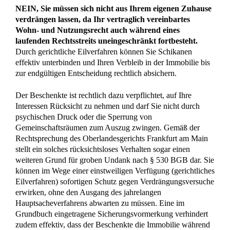
Auszug ohne vorherige rechtliche Klärung, da dies vor
Gericht als stillschweigender Verzicht auf Ihr Wohnrecht
gewertet werden könnte. Dokumentieren Sie stattdessen jede
Schikane sowie jeden Verdrängungsversuch lückenlos, um
diese Vorfälle als zusätzlichen Beweis für den groben
Undank im Prozess zu verwenden.
zurück zur FAQ Übersicht
Hinweis/Disclaimer:
Teile der Inhalte dieses Beitrags, einschließlich der FAQ,
wurden unter Einsatz von Systemen künstlicher Intelligenz erstellt oder
überarbeitet und anschließend redaktionell geprüft. Die bereitgestellten
Informationen dienen ausschließlich der allgemeinen unverbindlichen Information
und stellen keine Rechtsberatung im Einzelfall dar und können eine solche auch
nicht ersetzen. Trotz sorgfältiger Bearbeitung kann keine Gewähr für Richtigkeit,
Vollständigkeit und Aktualität übernommen werden. Die Nutzung der
Informationen erfolgt auf eigene Verantwortung; eine Haftung wird im gesetzlich
zulässigen Umfang ausgeschlossen.
Wenn Sie einen ähnlichen Fall haben und konkrete Fragen oder Anliegen klären
möchten,
kontaktieren Sie uns
bitte für eine individuelle Prüfung Ihrer Situation
und der aktuellen Rechtslage.