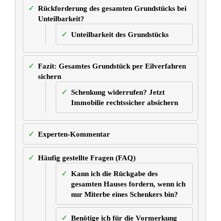
wenn die Schikanen nur aus vielen
kleinen Nadelstichen bestehen?
Was kann ich tun, wenn der
Beschenkte das Haus bereits massiv
mit Krediten belastet hat?
Muss ich während des jahrelangen
Rechtsstreits weiterhin mit dem
Beschenkten unter einem Dach
leben?
Das vorliegende Urteil
OLG Frankfurt – Az.: 25 U 183/24
– Urteil vom 06.06.2025