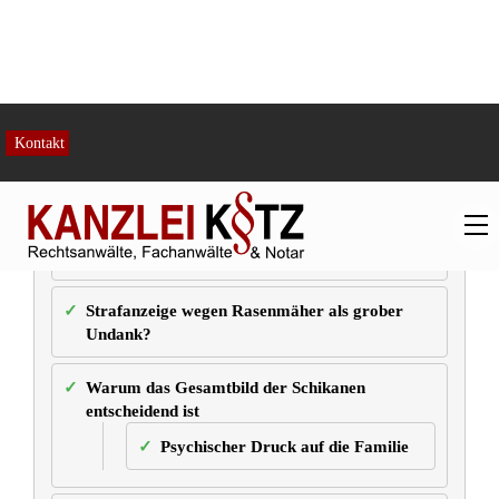
Fazit: Gesamtes Grundstück per Eilverfahren
sichern
Schenkung widerrufen? Jetzt
Immobilie rechtssicher absichern
Experten-Kommentar
Häufig gestellte Fragen (FAQ)
Kann ich die Rückgabe des
gesamten Hauses fordern, wenn ich
nur Miterbe eines Schenkers bin?
Benötige ich für die Vormerkung
Beweise, dass der Beschenkte das
Haus bereits zum Verkauf anbietet?
Wie beweise ich groben Undank,