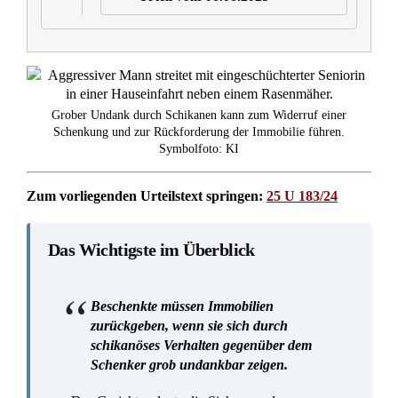
Drohungen, unberechtigte Anzeigen und
Blockaden von Wohnrechten.
Das Urteil schützt Schenker vor respektlosem
Verhalten und gezieltem psychischem Druck
durch die Beschenkten.
Einzelne rechtlich vertretbare Handlungen
ergeben in der Gesamtschau eine moralisch
schwere Verfehlung.
Der Rückforderungsanspruch umfasst trotz
komplizierter Erbgänge das gesamte Grundstück
als unteilbare Einheit.
Gericht:
Oberlandesgericht Frankfurt am Main
Datum:
06.06.2025
Aktenzeichen:
25 U 183/24
Verfahren:
Einstweilige Verfügung auf