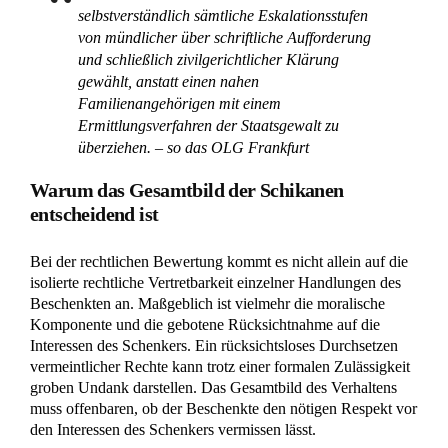
Schenkerin, weil das Gericht nicht nur auf einzelne,
rechtlich vielleicht noch erklärbare Handlungen
schaute. Der Hebel war das „Gesamtbild“: Wenn Sie
in einer ähnlichen Lage sind, sollten Sie
dokumentieren, wie verschiedene Verhaltensweisen
(wie Nutzungsverbote, unberechtigte Anzeigen oder
psychischer Druck auf Angehörige) ineinandergreifen.
Oft entfaltet erst die Kombination dieser Nadelstiche
die nötige Schwere, um vor Gericht als grober
Undank durchzugehen.
Das Oberlandesgericht Frankfurt am Main kritisierte in seiner
Entscheidung vom Juni 2025, dass die Vorinstanz das
Gesamtbild des Verhaltens nicht hinreichend berücksichtigt
hatte.
Der Grundgedanke ist daher nicht ein allein