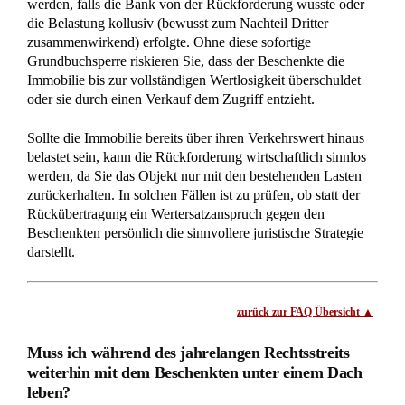
Durch gerichtliche Eilverfahren können Sie Schikanen
effektiv unterbinden und Ihren Verbleib in der Immobilie bis
zur endgültigen Entscheidung rechtlich absichern.
Der Beschenkte ist rechtlich dazu verpflichtet, auf Ihre
Interessen Rücksicht zu nehmen und darf Sie nicht durch
psychischen Druck oder die Sperrung von
Gemeinschaftsräumen zum Auszug zwingen. Gemäß der
Rechtsprechung des Oberlandesgerichts Frankfurt am Main
stellt ein solches rücksichtsloses Verhalten sogar einen
weiteren Grund für groben Undank nach § 530 BGB dar. Sie
können im Wege einer einstweiligen Verfügung (gerichtliches
Eilverfahren) sofortigen Schutz gegen Verdrängungsversuche
erwirken, ohne den Ausgang des jahrelangen
Hauptsacheverfahrens abwarten zu müssen. Eine im
Grundbuch eingetragene Sicherungsvormerkung verhindert
zudem effektiv, dass der Beschenkte die Immobilie während
des Streits verkauft und Sie gegenüber einem neuen
Eigentümer schutzlos stellt.
Vermeiden Sie unbedingt einen voreiligen, freiwilligen