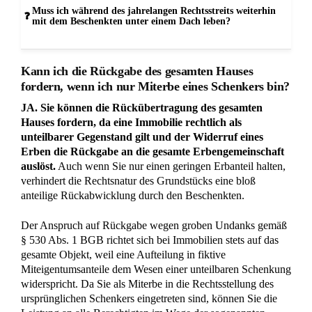
der Schenkung wiederherzustellen. Diese Unteilbarkeit
schützt Sie davor, dass der Beschenkte Sie mit dem Verweis
auf andere Miterben oder geringe Quoten abweist, sofern der
Widerrufsgrund für das gesamte Rechtsgeschäft durchgreift.
Eine Ausnahme besteht lediglich dann, wenn die Schenkung
vertraglich ausdrücklich in real geteilte Anteile zerlegt wurde
oder die Unteilbarkeit durch eine besondere Gestaltung des
Übertragungsvertrages rechtlich ausgeschlossen ist. In der
anwaltlichen Praxis ist dies bei Wohngebäuden jedoch
äußerst selten, da Grundstücke im Rechtssinne fast immer als
eine einheitliche Leistung behandelt werden.
zurück zur FAQ Übersicht
Benötige ich für die Vormerkung Beweise, dass der
Beschenkte das Haus bereits zum Verkauf anbietet?
NEIN.
Für die Eintragung einer Sicherungsvormerkung
im Grundbuch müssen Sie keine konkrete