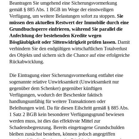
oder sie durch einen Verkauf dem Zugriff entzieht.
Sollte die Immobilie bereits über ihren Verkehrswert hinaus
belastet sein, kann die Rückforderung wirtschaftlich sinnlos
werden, da Sie das Objekt nur mit den bestehenden Lasten
zurückerhalten. In solchen Fällen ist zu prüfen, ob statt der
Rückübertragung ein Wertersatzanspruch gegen den
Beschenkten persönlich die sinnvollere juristische Strategie
darstellt.
zurück zur FAQ Übersicht
Muss ich während des jahrelangen Rechtsstreits
weiterhin mit dem Beschenkten unter einem Dach
leben?
NEIN, Sie müssen sich nicht aus Ihrem eigenen Zuhause
verdrängen lassen, da Ihr vertraglich vereinbartes
Wohn- und Nutzungsrecht auch während eines
laufenden Rechtsstreits uneingeschränkt fortbesteht.