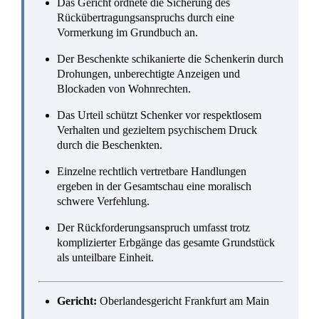
Eintragung einer Sicherungsvormerkung
Rechtsbereiche:
Schenkungsrecht,
Grundstücksrecht
Relevant für:
Immobilieneigentümer, Schenker,
Beschenkte, Erben
Sicherungsvormerkung ohne Beweis der
Verkaufsabsicht?
Ein Anspruch auf Rückübertragung entsteht nach dem
Widerruf einer Schenkung wegen groben Undanks gemäß §
530 Abs. 1 BGB. Zur Sicherung dieses Anspruchs kann im
Wege der einstweiligen Verfügung eine
Sicherungsvormerkung im Grundbuch eingetragen werden.
Das bedeutet konkret: Die Vormerkung wirkt wie eine Sperre
im Grundbuch, die verhindert, dass der Beschenkte das
Grundstück heimlich weiterverkauft, während die