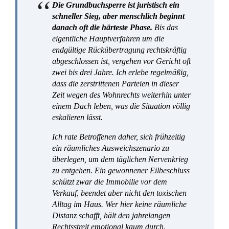
Häufig gestellte Fragen (FAQ)
Kann ich die Rückgabe des gesamten Hauses fordern, wenn
ich nur Miterbe eines Schenkers bin?
Benötige ich für die Vormerkung Beweise, dass der
Beschenkte das Haus bereits zum Verkauf anbietet?
Wie beweise ich groben Undank, wenn die Schikanen nur
aus vielen kleinen Nadelstichen bestehen?
Was kann ich tun, wenn der Beschenkte das Haus bereits
massiv mit Krediten belastet hat?
Muss ich während des jahrelangen Rechtsstreits weiterhin
mit dem Beschenkten unter einem Dach leben?