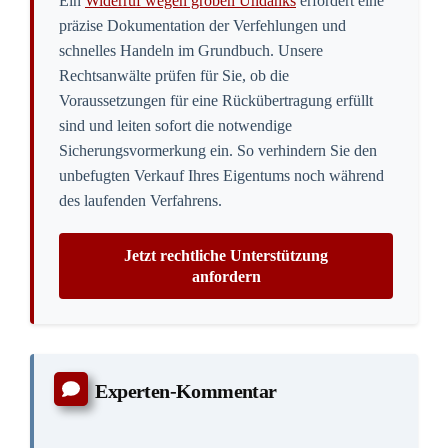
endgültige Rückübertragung rechtskräftig
abgeschlossen ist, vergehen vor Gericht oft
zwei bis drei Jahre. Ich erlebe regelmäßig,
dass die zerstrittenen Parteien in dieser
Zeit wegen des Wohnrechts weiterhin unter
einem Dach leben, was die Situation völlig
eskalieren lässt.
Ich rate Betroffenen daher, sich frühzeitig
ein räumliches Ausweichszenario zu
überlegen, um dem täglichen Nervenkrieg
zu entgehen. Ein gewonnener Eilbeschluss
schützt zwar die Immobilie vor dem
Verkauf, beendet aber nicht den toxischen
Alltag im Haus. Wer hier keine räumliche
Distanz schafft, hält den jahrelangen
Rechtsstreit emotional kaum durch.