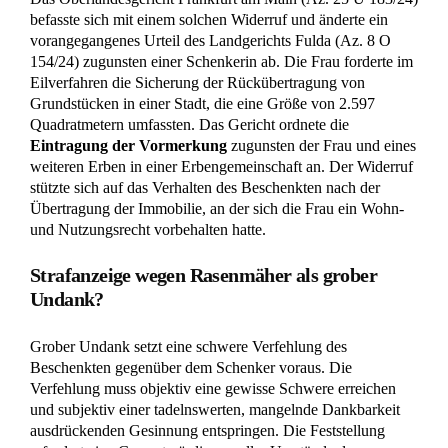
sogar seinen gesetzlichen Erbteil verliert.
Diese mangelnde Dankbarkeit zeigte sich in der familiären
Auseinandersetzung durch eine Vielzahl von Schikanen. Der
Beschenkte erschwerte der Frau die Nutzung von
Gemeinschaftseinrichtungen wie der Waschküche und
forderte die Entfernung eines Gefriergeräts aus dem Keller.
Zudem schaltete er eine Verkaufsannonce mit dem Hinweis
auf ein uneingeschränktes Belegungsrecht für alle Räume,
die nicht ausdrücklich vom
Wohnrecht
umfasst waren. Den
Höhepunkt bildete eine Strafanzeige gegen nahe
Familienangehörige wegen eines unberechtigt abgestellten
Rasenmähers, was das Gericht als Ausdruck einer
Dankbarkeit vermissen lassenden Grundhaltung
wertete.
Ein dankbarer Beschenkter hätte
selbstverständlich sämtliche Eskalationsstufen
von mündlicher über schriftliche Aufforderung
und schließlich zivilgerichtlicher Klärung
gewählt, anstatt einen nahen