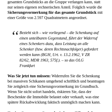
Main (Az. 25 U 183/24) ist ein wichtiges Signal für
Schenker, da sie die prozessuale Durchsetzung der
Rückabwicklung erheblich erleichtert. Da das Urteil die Linie
des Bundesgerichtshofs zur Unteilbarkeit von
Schenkungen
bestätigt, ist es bundesweit als Präzedenzfall für die
Sicherung kompletter Immobilien nutzbar. Für Sie bedeutet
das: Sie können den Zugriff auf das gesamte Objekt im
Eilverfahren sperren lassen, sobald das Gesamtbild des
Verhaltens des Beschenkten den nötigen Grad an
Undankbarkeit erreicht.
Schenkung widerrufen? Jetzt
Immobilie rechtssicher absichern
Ein
Widerruf wegen groben Undanks
erfordert eine
präzise Dokumentation der Verfehlungen und
schnelles Handeln im Grundbuch. Unsere
Rechtsanwälte prüfen für Sie, ob die