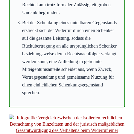
Der entscheidende Vorteil für Schenker in dieser
Situation ist eine verfahrensrechtliche Erleichterung:
Um eine Vormerkung im Grundbuch per Eilverfahren
zu erzwingen, müssen Sie nicht beweisen, dass der
Beschenkte das Grundstück bereits heimlich zum
Verkauf anbietet. Es genügt, wenn Sie den Grund für
den Schenkungswiderruf (den groben Undank)
schlüssig darlegen können. Die gesetzliche Vermutung
der Eilbedürftigkeit erspart Ihnen hier eine hohe
Hürde, die in anderen Eilverfahren oft zum Scheitern
führt.
Das Oberlandesgericht Frankfurt am Main (Az. 25 U 183/24)
befasste sich mit einem solchen Widerruf und änderte ein
vorangegangenes Urteil des Landgerichts Fulda (Az. 8 O
154/24) zugunsten einer Schenkerin ab. Die Frau forderte im
Eilverfahren die Sicherung der Rückübertragung von