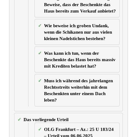
Grober Undank durch Schikanen kann zum Widerruf einer
Schenkung und zur Rückforderung der Immobilie führen.
Symbolfoto: KI
Zum vorliegenden Urteilstext springen:
25 U 183/24
Das Wichtigste im Überblick
Beschenkte müssen Immobilien
zurückgeben, wenn sie sich durch
schikanöses Verhalten gegenüber dem
Schenker grob undankbar zeigen.
Das Gericht ordnete die Sicherung des
Rückübertragungsanspruchs durch eine
Vormerkung im Grundbuch an.
Der Beschenkte schikanierte die Schenkerin durch