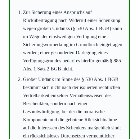
erstreckt sich der Widerruf durch einen Schenker
auf die gesamte Leistung, sodass die
Rückübertragung an alle ursprünglichen Schenker
beziehungsweise deren Rechtsnachfolger verlangt
werden kann; eine Aufteilung in getrennte
Miteigentumsanteile scheidet aus, wenn Zweck,
Vertragsgestaltung und gemeinsame Nutzung für
einen einheitlichen Schenkungsgegenstand
sprechen.
Grober Undank: Gesamtverhalten entscheidet, nicht Einzeltat
Praxis-Hinweis: Erleichterte Absicherung