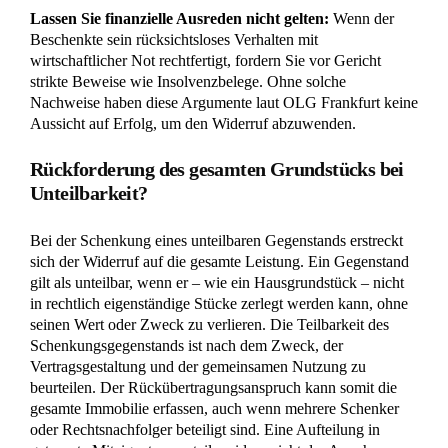
der Rückabwicklung zu begrenzen, indem er argumentierte,
die Vormerkung könne nicht den gesamten Gegenstand
sichern.
Unteilbarkeit des Grundstücks
Er verwies darauf, dass die Schenkerin ihren Ehemann nur
zu 90 Prozent beerbt habe und die Eltern des Beschenkten
ursprünglich geschenkt hätten. Das Gericht wies diesen
Einwand zurück und stellte unter Verweis auf die
Rechtsprechung des Bundesgerichtshofs (BGH, Urteil vom
13.02.1962, Az. V ZR 82/62) auf die Unteilbarkeit der
Leistung ab. Die vertragliche Ausgestaltung mit einem
Wohnrecht und einer Gesamtgläubigerschaft sprach eindeutig
gegen getrennt zu betrachtende Anteile.
Gesamtgläubigerschaft heißt in diesem Zusammenhang, dass
jeder der ursprünglichen Schenker die Rückgabe des
gesamten Grundstücks an die Gruppe verlangen kann, statt
nur seinen eigenen rechnerischen Anteil. Folglich wurde die
Sicherungsvormerkung für das gesamte Grundstück
mit
einer Größe von 2.597 Quadratmetern angeordnet.