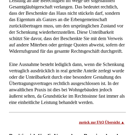
Verkaufsabsicht oder eine drohende Weiterveräußerung
durch den Beschenkten nachweisen.
Das Gesetz erleichtert
Schenkern die Absicherung ihrer Rückforderungsansprüche
im Eilverfahren erheblich, um vollendete Tatsachen durch
einen heimlichen Verkauf der Immobilie zu verhindern.
Gemäß § 885 Abs. 1 Satz 2 BGB wird die Eilbedürftigkeit,
juristisch als Verfügungsgrund bezeichnet, bei Ansprüchen
auf Eintragung einer Vormerkung gesetzlich vermutet.
Während man in anderen Eilverfahren meist beweisen muss,
dass ein unwiederbringlicher Schaden droht, genügt hier die
schlüssige Darlegung des Rückforderungsanspruchs selbst.
Sie müssen also lediglich glaubhaft machen, dass ein
rechtlicher Grund für den Schenkungswiderruf, wie etwa
grober Undank gemäß
§ 530 BGB
, tatsächlich vorliegt.
Sobald dieser Anspruch dargelegt ist, ordnet das Gericht die
Grundbuchsperre ohne weitere Beweise für eine konkrete
Gefährdung der Immobilie an. Dies ermöglicht eine sofortige
Reaktion per einstweiliger Verfügung, ohne wertvolle Zeit
mit der Suche nach Maklerannoncen oder anderen
Verkaufsbelegen zu verlieren.