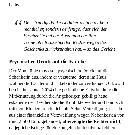
Nachweise haben diese Argumente laut OLG Frankfurt keine
Aussicht auf Erfolg, um den Widerruf abzuwenden.
Rückforderung des gesamten Grundstücks bei
Unteilbarkeit?
Bei der Schenkung eines unteilbaren Gegenstands erstreckt
sich der Widerruf auf die gesamte Leistung. Ein Gegenstand
gilt als unteilbar, wenn er – wie ein Hausgrundstück – nicht
in rechtlich eigenständige Stücke zerlegt werden kann, ohne
seinen Wert oder Zweck zu verlieren. Die Teilbarkeit des
Schenkungsgegenstands ist nach dem Zweck, der
Vertragsgestaltung und der gemeinsamen Nutzung zu
beurteilen. Der Rückübertragungsanspruch kann somit die
gesamte Immobilie erfassen, auch wenn mehrere Schenker
oder Rechtsnachfolger beteiligt sind. Eine Aufteilung in
getrennte Miteigentumsanteile widerspricht der Annahme
eines einheitlichen Schenkungsgegenstands bei einer
entsprechenden vertraglichen Gestaltung.
Der Beschenkte versuchte in dem Verfahren, den Umfang