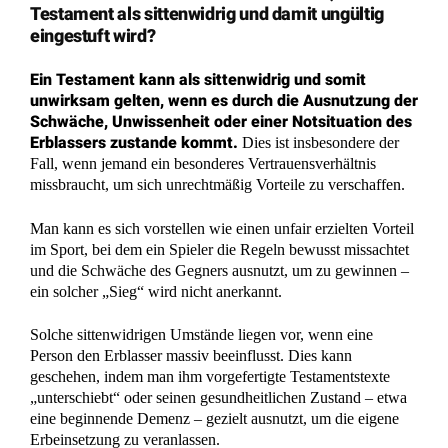
Grundbuchberichtigung: Eidesstattliche Versicherung
ersetzt Erbschein
Notarieller Erbvertrag ohne Namensnennung:
Grundbuchberichtigung auch ohne Erbschein
Unsere Kontaktinformationen
Rechtsanwälte Kotz GbR
Siegener Str. 104 – 106