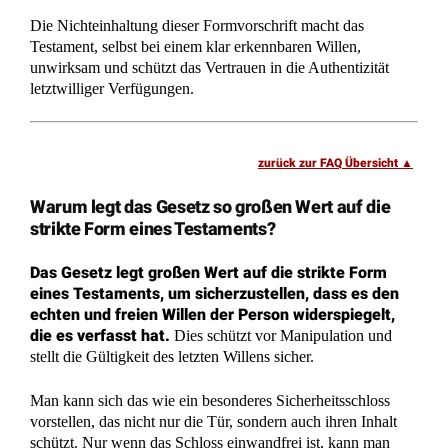
unrichtig und muss zwingend berichtigt werden. Wer hierbei
die zweijährige Frist versäumt, riskiert nicht nur hohe
Zwangsgelder von bis zu 25.000 Euro, sondern verliert auch
den gesetzlichen Anspruch auf eine kostenfreie
Umschreibung.
Jastrowsche Formel im Testament: Pflichtteil
wirksam verhindern?
Haben Sie Sorge, dass Kinder nach dem ersten Erbfall den
Pflichtteil fordern und den überlebenden Partner finanziell
ruinieren? Eine einfache Strafklausel reicht oft nicht aus, um
den sofortigen Geldabfluss zu stoppen. Die Jastrowsche
Formel bietet hier einen mathematischen Schutzschild, der
kooperative Erben belohnt und Störenfriede wirksam
abschreckt.