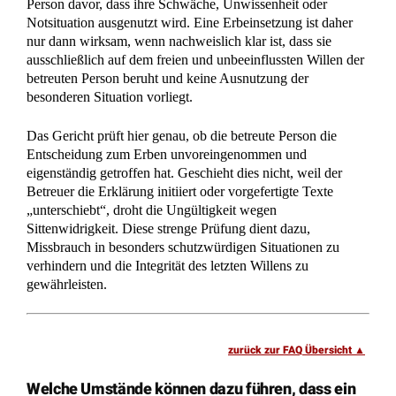
Erbvertrag von 1965: Erbin verliert ihren 20 Jahre alten
Erbschein
Zentrales Testamentsregister: Wie wird Ihr Testament
gefunden?
Zweifel an Erbrechtslage: Bank darf
Testamentsvollstreckerzeugnis verlangen