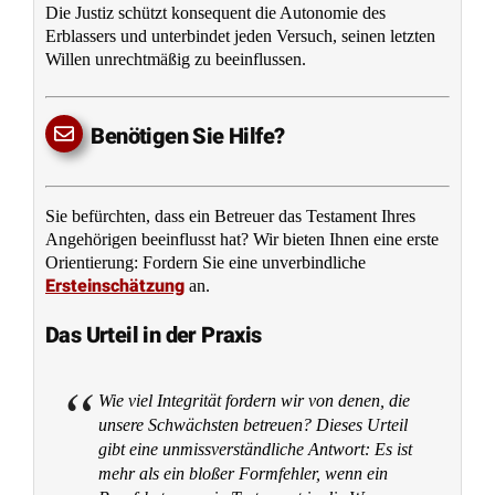
Formvorschriften einhalten, um Manipulationen
vorzubeugen und den echten, freien Willen des
Erblassers zu sichern.
Bedeutung im vorliegenden Fall:
→
Dieser
Grundsatz erklärt, warum das Gericht die Gültigkeit des
vorgelegten Testaments so genau prüfte und die
vorliegende Mischform ablehnte, da sie die
Eigenständigkeit und Authentizität des Willens nicht
ausreichend gewährleistete.
Das vorliegende Urteil
AG Schwabach – Az.: VI 2397/21 – Beschluss vom
06.03.2023
* Der vollständige Urteilstext wurde ausgeblendet, um die Lesbarkeit dieses
Artikels zu verbessern. Klicken Sie auf den folgenden Link, um den vollständigen
Text einzublenden.