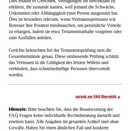
Kontaktformular
Termin vereinbaren
Impressum
Datenschutz
Mandantenhinweise nach DSGVO
Mandantenhinweise Notariat
Widerrufsbelehrung
Online Mandatsbedingungen
Rechtsanwälte Kotz GbR – Erbrecht Siegen
© 2025
– Alle
Rechte vorbehalten.