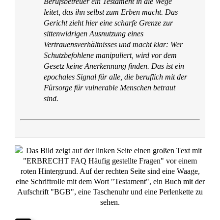
→ Lesen Sie hier den vollständigen
Urteilstext…
Dr. Christian Gerd Kotz
Dr. jur. Christian Gerd Kotz ist Notar in Kreuztal und seit 2003
Rechtsanwalt. Als versierter Erbrechtsexperte gestaltet er
Testamente, Erbverträge und begleitet Erbstreitigkeiten. Zwei
Fachanwaltschaften in Verkehrs‑ und Versicherungsrecht runden
sein Profil ab – praxisnah, durchsetzungsstark und bundesweit
für Mandanten im Einsatz.