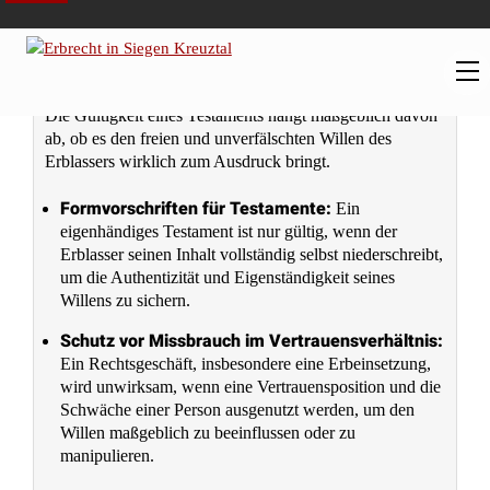
Person.
Bedeutung im vorliegenden Fall:
→
Die
Erbeinsetzung wurde als sittenwidrig angesehen, weil der
Betreuer die demenzbedingte Schwäche und die
Notsituation des Verstorbenen ausnutzte, um sich selbst
durch ein vorgefertigtes Formular als Erbe einzusetzen.
Missbrauch des Vertrauensverhältnisses in der
Betreuung
(Allgemeines Rechtsprinzip)
Ein Betreuer darf sein besonderes Vertrauensverhältnis
zu einer schutzbedürftigen Person nicht zum eigenen
Vorteil missbrauchen.
Bedeutung im vorliegenden Fall:
→
Das Gericht
bewertete die Umstände der Testamentserstellung,
insbesondere das „Unterschieben“ des Formulars, als
massiven Missbrauch der Vertrauensstellung des
Betreuers gegenüber dem demenziell erkrankten Mann,
was die Sittenwidrigkeit begründete.
Grundsatz der Formstrenge im Erbrecht
(Allgemeines Rechtsprinzip)
Erbrechtliche Verfügungen müssen strenge