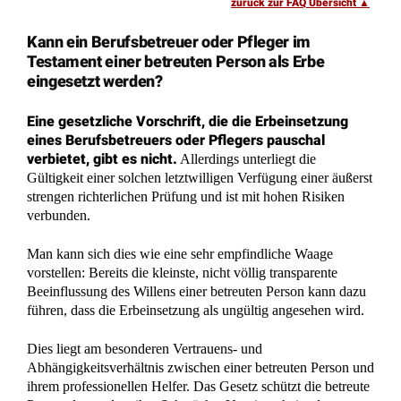
Pflichtteilsanspruch als Vermögen: 3.696 €
Betreuervergütung trotz Restzahlung
Nachlassteilung 100 Jahre her: Insolvenzverwalter
verfügt über Grundstück
Standesamtsfehler: Nacherbe verliert
Amtshaftungsanspruch nach 10 Jahren