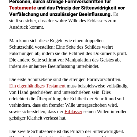
Montags bis Donnerstags
von 8-18 Uhr
Freitags
von 8-16 Uhr
Individuelle Terminvereinbarung:
Mo-Do nach 18 Uhr und Samstags möglich.
Wir richten uns flexibel an die Bedürfnisse unserer
Mandanten.