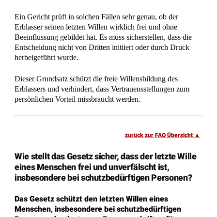
D-57223 Kreuztal – Buschhütten
(Kreis Siegen – Wittgenstein)
Telefon: 02732 791079
(
Tel. Auskünfte sind unverbindlich!)
Telefax: 02732 791078
E-Mail Anfragen:
info@ra-kotz.de
ra-kotz@web.de
Rechtsanwalt Hans Jürgen Kotz
Fachanwalt für Arbeitsrecht
Rechtsanwalt und Notar Dr. Christian Kotz
Fachanwalt für Verkehrsrecht
Fachanwalt für Versicherungsrecht
Notar mit Amtssitz in Kreuztal
Bürozeiten: