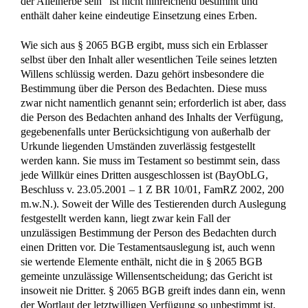
der Alleinerbe sein“ ist nicht hinreichend bestimmt und
enthält daher keine eindeutige Einsetzung eines Erben.
Wie sich aus § 2065 BGB ergibt, muss sich ein Erblasser
selbst über den Inhalt aller wesentlichen Teile seines letzten
Willens schlüssig werden. Dazu gehört insbesondere die
Bestimmung über die Person des Bedachten. Diese muss
zwar nicht namentlich genannt sein; erforderlich ist aber, dass
die Person des Bedachten anhand des Inhalts der Verfügung,
gegebenenfalls unter Berücksichtigung von außerhalb der
Urkunde liegenden Umständen zuverlässig festgestellt
werden kann. Sie muss im Testament so bestimmt sein, dass
jede Willkür eines Dritten ausgeschlossen ist (BayObLG,
Beschluss v. 23.05.2001 – 1 Z BR 10/01, FamRZ 2002, 200
m.w.N.). Soweit der Wille des Testierenden durch Auslegung
festgestellt werden kann, liegt zwar kein Fall der
unzulässigen Bestimmung der Person des Bedachten durch
einen Dritten vor. Die Testamentsauslegung ist, auch wenn
sie wertende Elemente enthält, nicht die in § 2065 BGB
gemeinte unzulässige Willensentscheidung; das Gericht ist
insoweit nie Dritter. § 2065 BGB greift indes dann ein, wenn
der Wortlaut der letztwilligen Verfügung so unbestimmt ist,