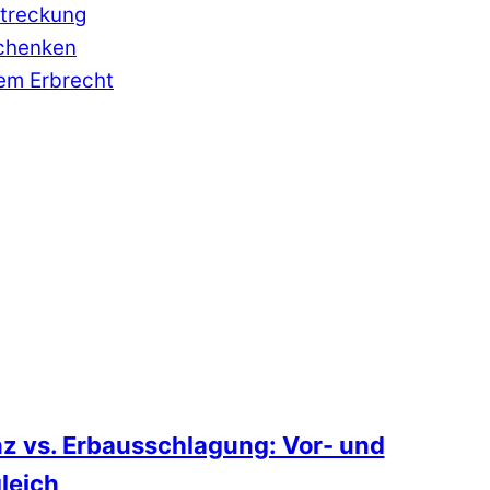
streckung
chenken
em Erbrecht
z vs. Erbausschlagung: Vor- und
leich