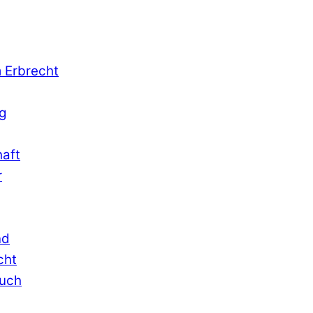
 Erbrecht
g
aft
r
nd
cht
ruch