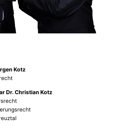
rgen Kotz
recht
r Dr. Christian Kotz
rsrecht
herungsrecht
reuztal