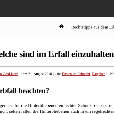
Rechtstipps aus dem Er
lche sind im Erfall einzuhalte
an Gerd Kotz
|
am
21
.
August
2018
|
in:
Fristen im Erbrecht
,
Ratgeber
| K
rbfall beachten?
emäss für die Hinterbliebenen ein echter Schock, der erst e
nicht selten fallen die Hinterbliebenen auch in ein regelrecht