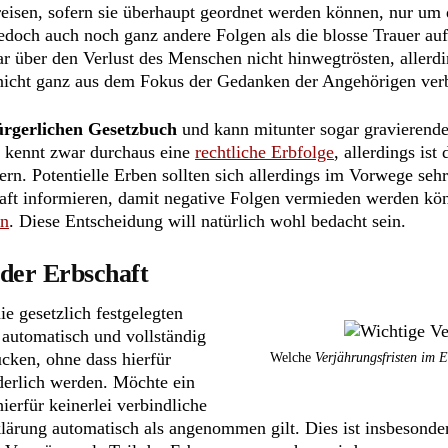
isen, sofern sie überhaupt geordnet werden können, nur um
edoch auch noch ganz andere Folgen als die blosse Trauer au
 über den Verlust des Menschen nicht hinwegtrösten, allerding
 nicht ganz aus dem Fokus der Gedanken der Angehörigen ver
ürgerlichen Gesetzbuch
und kann mitunter sogar gravierende
r kennt zwar durchaus eine
rechtliche Erbfolge
, allerdings is
ern. Potentielle Erben sollten sich allerdings im Vorwege se
haft informieren, damit negative Folgen vermieden werden kön
en
. Diese Entscheidung will natürlich wohl bedacht sein.
 der Erbschaft
e gesetzlich festgelegten
 automatisch und vollständig
ücken, ohne dass hierfür
Welche
Verjährungsfristen im E
derlich werden. Möchte ein
ierfür keinerlei verbindliche
rklärung automatisch als angenommen gilt. Dies ist insbesonde