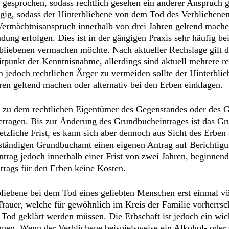
 gesprochen, sodass rechtlich gesehen ein anderer Anspruch
ngig, sodass der Hinterbliebene von dem Tod des Verblichene
ermächtnisanspruch innerhalb von drei Jahren geltend mache
ng erfolgen. Dies ist in der gängigen Praxis sehr häufig be
rbliebenen vermachen möchte. Nach aktueller Rechslage gilt 
tpunkt der Kenntnisnahme, allerdings sind aktuell mehrere re
Um jedoch rechtlichen Ärger zu vermeiden sollte der Hinterb
en geltend machen oder alternativ bei den Erben einklagen.
 zu dem rechtlichen Eigentümer des Gegenstandes oder des G
getragen. Bis zur Änderung des Grundbucheintrages ist das G
setzliche Frist, es kann sich aber dennoch aus Sicht des Erben
uständigen Grundbuchamt einen eigenen Antrag auf Berichtig
trag jedoch innerhalb einer Frist von zwei Jahren, beginnend
trags für den Erben keine Kosten.
bliebene bei dem Tod eines geliebten Menschen erst einmal vö
rauer, welche für gewöhnlich im Kreis der Familie vorherrsch
d geklärt werden müssen. Die Erbschaft ist jedoch ein wicht
en. Wenn der Verblichene beispielsweise ein Alkohol- oder G