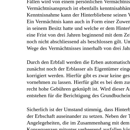
Fällen wird von einem persönlichen Vermächtnis
Vermächtnisanspruch ist ebenfalls kenntnisabhä
Kenntnisnahme kann der Hinterbliebene seinen V
Ein Vermächtnis kann auch in Form einer Zuwendu
in seinem Besitz hatte und welche er dem Hinte
eine Frist von drei Jahren beginnend mit dem Zei
noch nicht abschliessend als beschlossen gilt. 
Wege des Vermächtnisses innerhalb von drei Jahr
Durch den Erbfall werden die Erben automatisch
zunächst noch der Erblasser als Eigentümer ein
korrigiert werden. Hierfür gibt es zwar keine ge
vornehmen zu lassen. Hierfür gibt es bei dem z
recht hohe Gebühren geknüpft ist. Wird dieser An
entstehen für die Berichtigung des Grundbuchein
Sicherlich ist der Umstand stimmig, dass Hinter
der Erbschaft auseinander zu setzen. Neben der T
Angelegeheiten, die im Zusammenhang mit dem To
Konsequenzen mitunter verheerend ausfallen könn