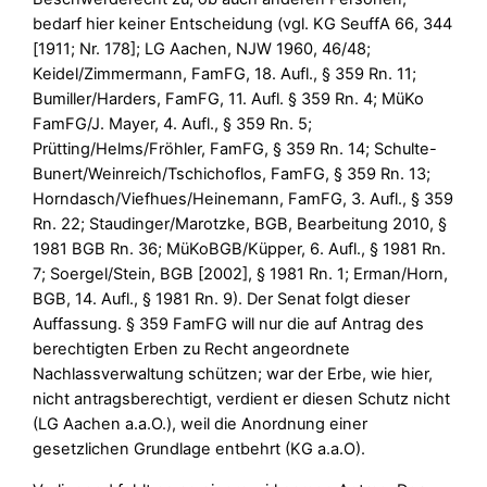
bedarf hier keiner Entscheidung (vgl. KG SeuffA 66, 344
[1911; Nr. 178]; LG Aachen, NJW 1960, 46/48;
Keidel/Zimmermann, FamFG, 18. Aufl., § 359 Rn. 11;
Bumiller/Harders, FamFG, 11. Aufl. § 359 Rn. 4; MüKo
FamFG/J. Mayer, 4. Aufl., § 359 Rn. 5;
Prütting/Helms/Fröhler, FamFG, § 359 Rn. 14; Schulte-
Bunert/Weinreich/Tschichoflos, FamFG, § 359 Rn. 13;
Horndasch/Viefhues/Heinemann, FamFG, 3. Aufl., § 359
Rn. 22; Staudinger/Marotzke, BGB, Bearbeitung 2010, §
1981 BGB Rn. 36; MüKoBGB/Küpper, 6. Aufl., § 1981 Rn.
7; Soergel/Stein, BGB [2002], § 1981 Rn. 1; Erman/Horn,
BGB, 14. Aufl., § 1981 Rn. 9). Der Senat folgt dieser
Auffassung. § 359 FamFG will nur die auf Antrag des
berechtigten Erben zu Recht angeordnete
Nachlassverwaltung schützen; war der Erbe, wie hier,
nicht antragsberechtigt, verdient er diesen Schutz nicht
(LG Aachen a.a.O.), weil die Anordnung einer
gesetzlichen Grundlage entbehrt (KG a.a.O).