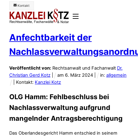
Skip
Kontakt
to
Menü
content
Anfechtbarkeit der
Nachlassverwaltungsanordn
Veröffentlicht von:
Rechtsanwalt und Fachanwalt
Dr.
Christian Gerd Kotz
|
am
6
.
März
2024
|
in:
allgemein
| Kontakt:
Kanzlei Kotz
OLG Hamm: Fehlbeschluss bei
Nachlassverwaltung aufgrund
mangelnder Antragsberechtigung
Das Oberlandesgericht Hamm entschied in seinem