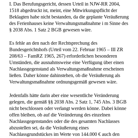
[17] aa) Das ergibt sich aus dem Wortlaut, der systematischen
Stellung und Entstehungsgeschichte dieser Vorschrift.
[18] § 2038 Abs. 1 Satz 2 Halbs. 1 BGB spricht sehr viel
umfassender als etwa § 2040 Abs. 1 BGB, der sich nur auf
Verfügungen bezieht, von „Maßregeln“. Die systematische
Stellung des engeren § 2040 Abs. 1 BGB, der dem
weitergehenden § 2038 Abs. 1 BGB nachfolgt, unterstützt
ein solches Verständnis, das auch durch die
Entstehungsgeschichte belegt wird. Nach den Motiven zum
BGB umfasst die Verwaltung – ähnlich weit – die gesamte
tatsächliche und rechtliche Verfügung über das verwaltete
Gut, schließt also Veräußerungen, zu denen der Verwalter
berechtigt ist, nicht aus (Mugdan, Die gesamten Materialien
zum Bürgerlichen Gesetzbuch V. Band S. 337 zu § 1978
Abs. 1). Auch § 180 ZVG, der jedem Erben das Recht
einräumt, zur Vorbereitung der Auseinandersetzung der
Erbengemeinschaft selbständig einen Antrag auf
Teilungsversteigerung zu stellen (vgl. BGH, Urteil vom 19.
November 1998 – IX ZR 284/97 – NJW-RR 1999, 504 unter
II 2; MünchKomm-BGB/Heldrich, 4. Aufl. § 2042 Rdn. 65)