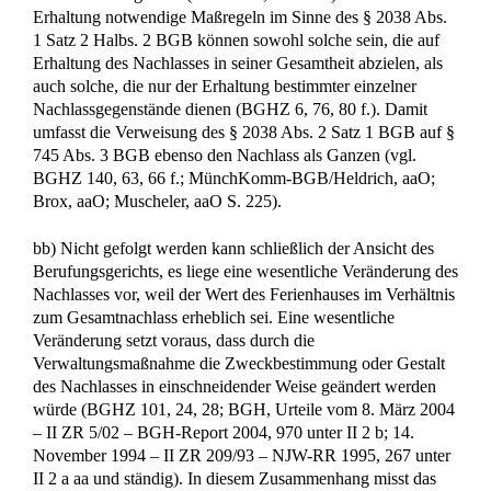
zu § 2120 BGB; vgl. ferner Urteil vom 17. September 1954
– V ZR 35/54 – LM Nr. 14 zu § 1004 BGB). Dafür reicht
der Umstand, dass der Landeswohlfahrtsverband H. als
Kostenträger für den unter Betreuung stehenden Bruder der
Parteien und Miterben zur Deckung seiner Kosten eine
Veräußerung des streitgegenständlichen Anwesens gewollt
und bereits in anderem Zusammenhang dem Bruder mit einer
Teilungsversteigerung gedroht hat, allerdings nicht aus.
Dieser in der Berufungsinstanz erstmals gehaltene –
unstreitige – Sachvortrag der Klägerin hätte zwar
grundsätzlich Berücksichtigung finden müssen (BGHZ 161,
138, 141 ff.). Dem Landeswohlfahrtsverband stand aber auch
Barvermögen des Nachlasses in nicht unbeträchtlicher Höhe
zur Befriedigung seiner Geldforderung zur Verfügung.
Bislang ist kein Grund vorgetragen und auch sonst nicht
ersichtlich, warum sich der Landeswohlfahrtsverband nicht
hieraus als für den Nachlass weniger einschneidende
Maßnahme – leichter und ohne etwaige wirtschaftliche
Nachteile bei einer Zwangsversteigerung des Grundstückes –
befriedigen könnte. Es besteht daher auch kein Anhalt, dass
die Grundstückssubstanz wegen dieser Forderungen ohnehin