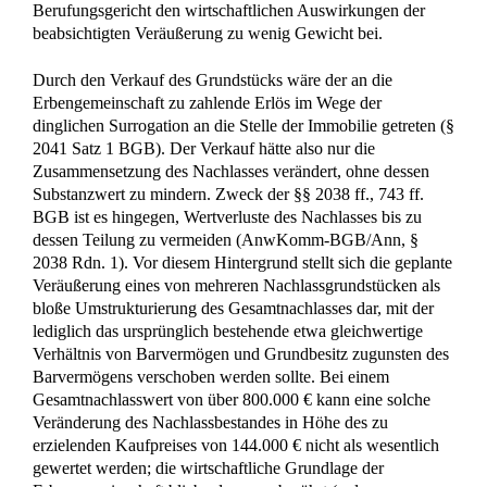
nicht zu erhalten gewesen wäre (vgl. BGHZ 159, 254, 258
f.).
c) Die Feststellung des Landgerichts, das von der Beklagten
behauptete Interesse an der Eigennutzung der Immobilie sei
nur vorgeschoben gewesen, steht einer neuerlichen
Beweiserhebung insoweit nicht entgegen. Schon die in der
Berufungsbegründung der Beklagten dargelegten Zweifel an
der Richtigkeit der landgerichtlichen Feststellungen geben
Anlass für eine erneute Beweisaufnahme (§ 529 Abs. 1 Nr. 1
ZPO; vgl. BGH, Urteil vom 8. Juni 2004 – VI ZR 230/03 –
NJW 2004, 2828 unter II 2 b bb (1) und (2), zur
Veröffentlichung in BGHZ 159, 254 bestimmt). In diesem
Zusammenhang kann auch der Vorhalt der Beklagten
Bedeutung erlangen, die Klägerin habe vorschnell auf eine
Veräußerung gedrungen, dieser Verkauf sei übereilt gewesen.
d) Sollte eine Mitwirkungspflicht festzustellen sein, bedarf es
der weiteren Prüfung, ob die Beklagte ihr schuldhaft nicht
nachgekommen ist. Die Verkaufsbemühungen sind von der
Klägerin lange vor dem Erbfall eingeleitet worden. Der erst