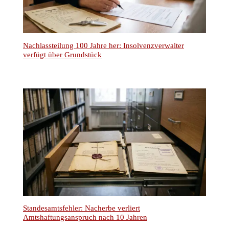
Notarieller Erbvertrag ohne Namensnennung:
Grundbuchberichtigung auch ohne Erbschein
Unsere Kontaktinformationen
Rechtsanwälte Kotz GbR
Siegener Str. 104 – 106