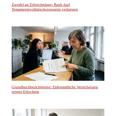
Kontaktformular
Termin vereinbaren
Impressum
Datenschutz
Mandantenhinweise nach DSGVO
Mandantenhinweise Notariat
Widerrufsbelehrung
Online Mandatsbedingungen
Rechtsanwälte Kotz GbR – Erbrecht Siegen
© 2025
– Alle
Rechte vorbehalten.