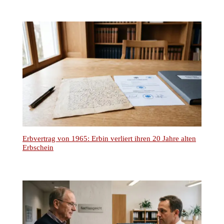
D-57223 Kreuztal – Buschhütten
(Kreis Siegen – Wittgenstein)
Telefon: 02732 791079
(
Tel. Auskünfte sind unverbindlich!)
Telefax: 02732 791078
E-Mail Anfragen:
info@ra-kotz.de
ra-kotz@web.de
Rechtsanwalt Hans Jürgen Kotz
Fachanwalt für Arbeitsrecht
Rechtsanwalt und Notar Dr. Christian Kotz
Fachanwalt für Verkehrsrecht
Fachanwalt für Versicherungsrecht
Notar mit Amtssitz in Kreuztal
Bürozeiten: