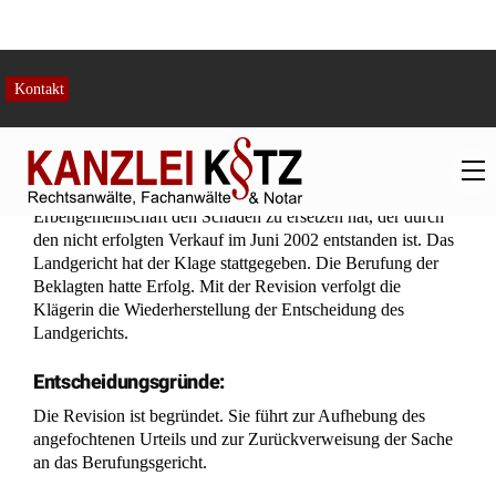
Ausgangspunkt allerdings zu Recht herangezogenen
Rechtsprechung des Bundesgerichtshofs, die den Begriff der
Verwaltungsmaßregel näher bestimmt (a). Auch seine
hilfsweise angestellten Erwägungen, die Veräußerung des
Ferienhauses hätte eine von der Minderheit nicht
hinzunehmende wesentliche Veränderung des Nachlasses
bedeutet, sind nicht frei von Rechtsfehlern (b).
a) Unter den Begriff gemeinschaftliche Verwaltung des
Nachlasses im Sinne von § 2038 Abs. 1 BGB fallen alle
Maßregeln zur Verwahrung, Sicherung, Erhaltung und
Vermehrung sowie zur Gewinnung der Nutzungen und
Bestreitung der laufenden Verbindlichkeiten (BGH, Urteil
vom 22. Februar 1965 aaO unter 3; Beschluss vom 29.
Januar 1952 – V BLw 16/51 – LM Nr. 2 zu § 2038 BGB).
Dazu zählen grundsätzlich auch Verfügungen über
Nachlassgegenstände, nur muss neben der
Ordnungsmäßigkeit die Erforderlichkeit einer solchen
Verwaltungsmaßnahme durch besondere Umstände belegt
sein, um eine Mitwirkungspflicht zu begründen.