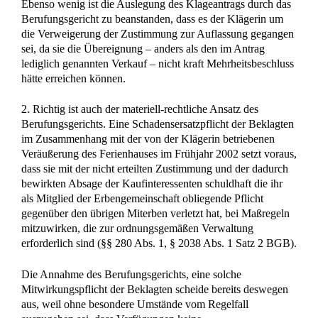
cc) Die Annahme, eine Verwaltungsmaßnahme scheitert
schließlich nicht daran, dass es sich bei der vorgesehenen
Veräußerung des Ferienhauses im Juni 2002 um eine damit
unvereinbare Teilauseinandersetzung gehandelt hätte (vgl.
BGH, Urteil vom 22. Februar 1965 aaO). Anhaltspunkte für
eine (gegebenenfalls sogar unzulässige)
Teilauseinandersetzung gibt es nach den Angaben zu dem
Veräußerungsgeschäft nicht; nicht einmal der Erlös sollte
sogleich verteilt werden. Die beabsichtigte schlichte
freihändige Veräußerung des Nachlassgrundstückes könnte
sich allenfalls als eine insoweit unschädliche, die
Erbauseinandersetzung lediglich vorbereitende Maßnahme
darstellen, die ihre Eigenschaft als Verwaltungsmaßregel
nicht in Frage stellt.
Die Veräußerungspläne der Klägerin betrafen daher eine
gemäß § 2038 Abs. 1 Satz 2 BGB grundsätzlich
mitwirkungspflichtige Verwaltungsmaßregel.
b) Die Beklagte war auch nicht deswegen von ihrer