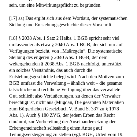
Nachlass abzustellen, anderenfalls läge in jeder Verfügung
über einen Nachlassgegenstand eine wesentliche
Veränderung; derartige Maßnahmen wären mithin nie
ordnungsgemäß. Das wäre indes mit Wortlaut und
Entstehungsgeschichte der Mitwirkungsregelungen
unvereinbar, die – wie vorstehend unter 2 a) ausgeführt –
Verfügungen in den Katalog der möglichen
Verwaltungsmaßregeln grundsätzlich mit einbeziehen.
Gestützt wird dies durch die Gesetzgebungsmotive zur
Bruchteilsgemeinschaft. Die Frage nach dem Gegenstand der
Gemeinschaft soll sich aus „den Vorschriften über die in
Frage kommenden Rechtsinstitute“ ergeben (Mugdan, aaO
II. Band S. 488). Dies ist aus dem Kontext der maßgeblichen
Verweisung des § 2038 Abs. 2 Satz 1 BGB der gesamte
Nachlass. So regelt § 2038 Abs. 1 BGB – anders als etwa §
2040 Abs. 1 BGB – nicht (nur) die Verwaltung eines
einzelnen Nachlassgegenstandes, sondern die Verwaltung des
Nachlasses insgesamt (Muscheler, aaO 171). Auch zur
Erhaltung notwendige Maßregeln im Sinne des § 2038 Abs.
1 Satz 2 Halbs. 2 BGB können sowohl solche sein, die auf