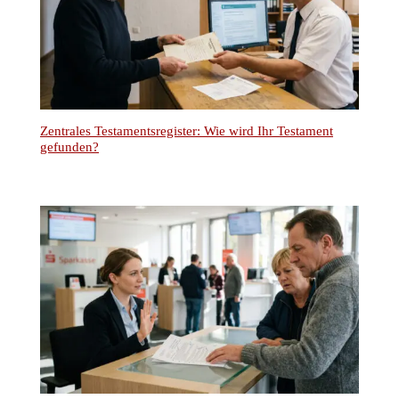
Montags bis Donnerstags
von 8-18 Uhr
Freitags
von 8-16 Uhr
Individuelle Terminvereinbarung:
Mo-Do nach 18 Uhr und Samstags möglich.
Wir richten uns flexibel an die Bedürfnisse unserer
Mandanten.