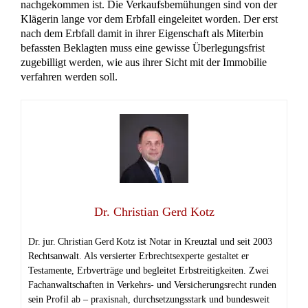
Haus überschreiben als Schenkung – Was bei
Hausüberschreibung beachtet werden muss
Ein Haus zu Lebzeiten übertragen: Die Schenkung als
Chance und Herausforderung Das eigene Haus ist für viele
Menschen weit mehr als nur ein Dach über dem Kopf. Es ist
ein Ort voller Erinnerungen, ein Symbol für Sicherheit und
oft auch ein wichtiger Bestandteil des Familienvermögens.
Doch was passiert mit diesem wertvollen Besitz, wenn man
älter […]