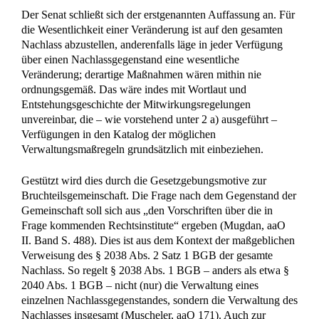
Gesichtspunkte hin.
a) Die Ordnungsmäßigkeit einer Maßnahme ist aus objektiver
Sicht zu beurteilen (vgl. BGH, Urteil vom 20. Dezember
1982 – II ZR 13/82 – NJW 1983, 932 unter II 4 d; KG
OLGE 30, 184). Entscheidend ist der Standpunkt eines
vernünftig und wirtschaftlich denkenden Beurteilers (BGH,
Urteil vom 22. Februar 1965 aaO unter 3). Nach dem
bisherigen Parteivortrag wird insoweit insbesondere zu
berücksichtigen sein, ob 27 dem von der Klägerin
geforderten Verkauf gegenüber dem weiteren Leerstand des
Hauses oder den vom Berufungsgericht genannten anderen
Möglichkeiten – Sanierung, Vermietung oder Übernahme des
Ferienhauses durch einen Miteigentümer – aus
wirtschaftlicher Sicht der Vorzug zu geben gewesen wäre.
b) Die sich anschließend gegebenenfalls stellende Frage der
Erforderlichkeit ist danach zu beantworten, ob ohne den
beabsichtigten Verkauf eine wirtschaftliche Beeinträchtigung
des Nachlasswertes zu besorgen gewesen wäre (vgl. BGH,
Urteil vom 12. Januar 1972 – IV ZR 1206/68 – LM Nr. 2/3