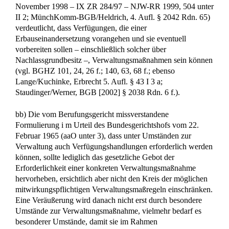
Erhaltung des Nachlasses in seiner Gesamtheit abzielen, als
auch solche, die nur der Erhaltung bestimmter einzelner
Nachlassgegenstände dienen (BGHZ 6, 76, 80 f.). Damit
umfasst die Verweisung des § 2038 Abs. 2 Satz 1 BGB auf §
745 Abs. 3 BGB ebenso den Nachlass als Ganzen (vgl.
BGHZ 140, 63, 66 f.; MünchKomm-BGB/Heldrich, aaO;
Brox, aaO; Muscheler, aaO S. 225).
bb) Nicht gefolgt werden kann schließlich der Ansicht des
Berufungsgerichts, es liege eine wesentliche Veränderung des
Nachlasses vor, weil der Wert des Ferienhauses im Verhältnis
zum Gesamtnachlass erheblich sei. Eine wesentliche
Veränderung setzt voraus, dass durch die
Verwaltungsmaßnahme die Zweckbestimmung oder Gestalt
des Nachlasses in einschneidender Weise geändert werden
würde (BGHZ 101, 24, 28; BGH, Urteile vom 8. März 2004
– II ZR 5/02 – BGH-Report 2004, 970 unter II 2 b; 14.
November 1994 – II ZR 209/93 – NJW-RR 1995, 267 unter
II 2 a aa und ständig). In diesem Zusammenhang misst das
Berufungsgericht den wirtschaftlichen Auswirkungen der
beabsichtigten Veräußerung zu wenig Gewicht bei.