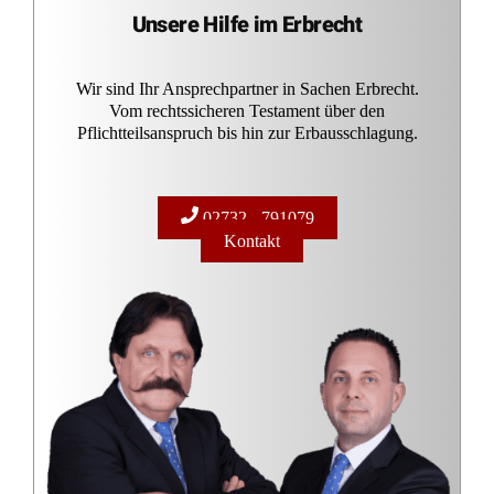
Vorsorgevollmacht und Patientenverfügung –
Unterschiede & Gemeinsamkeiten
Betreuungsrecht: Vorsorgevollmachten oder
Patientenverfügungen Eine wichtige Operation steht an, man
sorgt sich um die Gesundheit und die Geschäfte, möchte alles
regeln für den Fall dass etwas passiert oder hat vielleicht im
Kreis der Familie erlebt, was passiert wenn ein geliebter
Angehöriger handlungs- und geschäftsunfähig ist. So kommt
im Laufe des Lebens nahezu jeder einmal an […]
Erbrechtliche Urteile und Beiträge