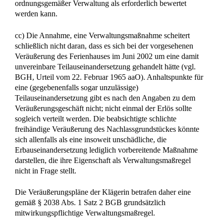
Durch den Verkauf des Grundstücks wäre der an die
Erbengemeinschaft zu zahlende Erlös im Wege der
dinglichen Surrogation an die Stelle der Immobilie getreten (§
2041 Satz 1 BGB). Der Verkauf hätte also nur die
Zusammensetzung des Nachlasses verändert, ohne dessen
Substanzwert zu mindern. Zweck der §§ 2038 ff., 743 ff.
BGB ist es hingegen, Wertverluste des Nachlasses bis zu
dessen Teilung zu vermeiden (AnwKomm-BGB/Ann, §
2038 Rdn. 1). Vor diesem Hintergrund stellt sich die geplante
Veräußerung eines von mehreren Nachlassgrundstücken als
bloße Umstrukturierung des Gesamtnachlasses dar, mit der
lediglich das ursprünglich bestehende etwa gleichwertige
Verhältnis von Barvermögen und Grundbesitz zugunsten des
Barvermögens verschoben werden sollte. Bei einem
Gesamtnachlasswert von über 800.000 € kann eine solche
Veränderung des Nachlassbestandes in Höhe des zu
erzielenden Kaufpreises von 144.000 € nicht als wesentlich
gewertet werden; die wirtschaftliche Grundlage der
Erbengemeinschaft bliebe davon unberührt (vgl.
MünchKomm-BGB/K. Schmidt, aaO §§ 744, 745 Rdn. 25).