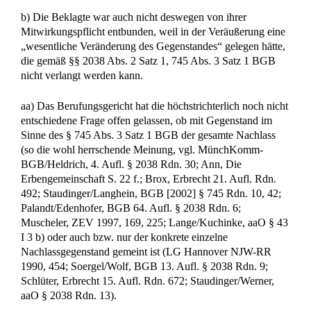
Ebenso wenig würde dadurch der Charakter des gesamten
Nachlasses geändert (vgl. BGHZ 140, 63, 69). Zum
Nachlass gehörten mehrere Immobilien; das
streitgegenständliche Ferienhaus hat ihm also nicht das
maßgebliche Gepräge geben können.
Den Entzug der konkreten Nutzungsmöglichkeit durch den
Verkauf einer bestimmten Immobilie muss der einzelne
Miterbe hingegen hinnehmen, da die §§ 2038 Abs. 2 Satz 1,
745 Abs. 3 Satz 2 BGB nur die Nutzungsquote garantierten,
nicht aber die reale Eigennutzung (BGH, Urteil vom 14.
November 1994 aaO unter II 2 a bb).
3. Die Sache ist noch nicht zur Endentscheidung reif (§ 563
Abs. 3 ZPO).
Das Berufungsgericht hat – von seinem Rechtsstandpunkt
aus folgerichtig – keine Feststellungen dazu getroffen, ob die
Grundstücksveräußerung als Verwaltungsmaßregel im Sinne
des § 2038 Abs. 1 Satz 2 Halbs. 1 BGB ordnungsgemäß und
auch erforderlich gewesen wäre. Das wird nachzuholen sein.
Der Senat weist insoweit vorsorglich auf folgende