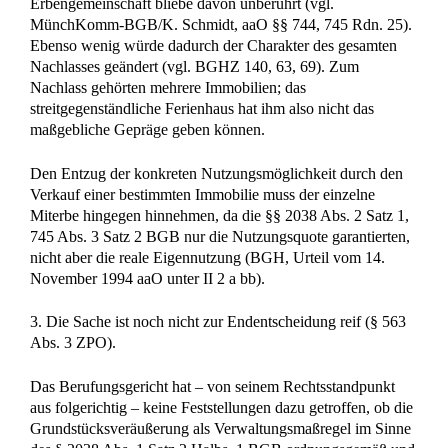
nach dem Erbfall damit in ihrer Eigenschaft als Miterbin
befassten Beklagten muss eine gewisse Überlegungsfrist
zugebilligt werden, wie aus ihrer Sicht mit der Immobilie
verfahren werden soll.
Dr. Christian Gerd Kotz
Dr. jur. Christian Gerd Kotz ist Notar in Kreuztal und seit 2003
Rechtsanwalt. Als versierter Erbrechtsexperte gestaltet er
Testamente, Erbverträge und begleitet Erbstreitigkeiten. Zwei
Fachanwaltschaften in Verkehrs‑ und Versicherungsrecht runden
sein Profil ab – praxisnah, durchsetzungsstark und bundesweit
für Mandanten im Einsatz.