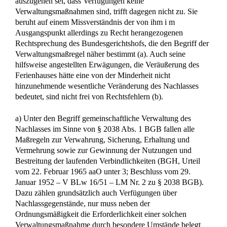
Mitwirkungspflicht entbunden, weil in der Veräußerung eine
„wesentliche Veränderung des Gegenstandes“ gelegen hätte,
die gemäß §§ 2038 Abs. 2 Satz 1, 745 Abs. 3 Satz 1 BGB
nicht verlangt werden kann.
aa) Das Berufungsgericht hat die höchstrichterlich noch nicht
entschiedene Frage offen gelassen, ob mit Gegenstand im
Sinne des § 745 Abs. 3 Satz 1 BGB der gesamte Nachlass
(so die wohl herrschende Meinung, vgl. MünchKomm-
BGB/Heldrich, 4. Aufl. § 2038 Rdn. 30; Ann, Die
Erbengemeinschaft S. 22 f.; Brox, Erbrecht 21. Aufl. Rdn.
492; Staudinger/Langhein, BGB [2002] § 745 Rdn. 10, 42;
Palandt/Edenhofer, BGB 64. Aufl. § 2038 Rdn. 6;
Muscheler, ZEV 1997, 169, 225; Lange/Kuchinke, aaO § 43
I 3 b) oder auch bzw. nur der konkrete einzelne
Nachlassgegenstand gemeint ist (LG Hannover NJW-RR
1990, 454; Soergel/Wolf, BGB 13. Aufl. § 2038 Rdn. 9;
Schlüter, Erbrecht 15. Aufl. Rdn. 672; Staudinger/Werner,
aaO § 2038 Rdn. 13).
Der Senat schließt sich der erstgenannten Auffassung an. Für
die Wesentlichkeit einer Veränderung ist auf den gesamten