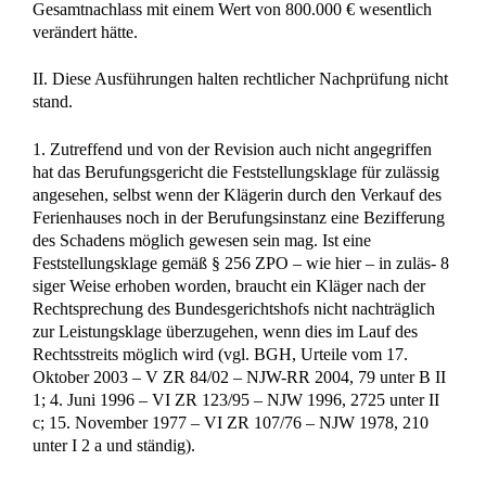
verdeutlicht, dass Verfügungen, die einer
Erbauseinandersetzung vorangehen und sie eventuell
vorbereiten sollen – einschließlich solcher über
Nachlassgrundbesitz –, Verwaltungsmaßnahmen sein können
(vgl. BGHZ 101, 24, 26 f.; 140, 63, 68 f.; ebenso
Lange/Kuchinke, Erbrecht 5. Aufl. § 43 I 3 a;
Staudinger/Werner, BGB [2002] § 2038 Rdn. 6 f.).
bb) Die vom Berufungsgericht missverstandene
Formulierung i m Urteil des Bundesgerichtshofs vom 22.
Februar 1965 (aaO unter 3), dass unter Umständen zur
Verwaltung auch Verfügungshandlungen erforderlich werden
können, sollte lediglich das gesetzliche Gebot der
Erforderlichkeit einer konkreten Verwaltungsmaßnahme
hervorheben, ersichtlich aber nicht den Kreis der möglichen
mitwirkungspflichtigen Verwaltungsmaßregeln einschränken.
Eine Veräußerung wird danach nicht erst durch besondere
Umstände zur Verwaltungsmaßnahme, vielmehr bedarf es
besonderer Umstände, damit sie im Rahmen
ordnungsgemäßer Verwaltung als erforderlich bewertet
werden kann.