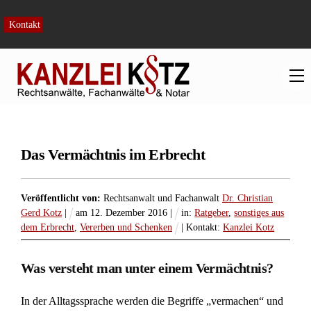
Skip
to
Kontakt
content
M
Das Vermächtnis im Erbrecht
Veröffentlicht von:
Rechtsanwalt und Fachanwalt
Dr. Christian
Gerd Kotz
|
am
12
.
Dezember
2016
|
in:
Ratgeber
,
sonstiges aus
dem Erbrecht
,
Vererben und Schenken
| Kontakt:
Kanzlei Kotz
Was versteht man unter einem Vermächtnis?
In der Alltagssprache werden die Begriffe „vermachen“ und